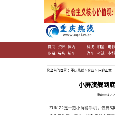
首页
资讯
国内
科技
明星
电影
财经
导购
新车
汽车
考试
本科
您当前的位置 ：
重庆热线
>
企业
> 内容正文
小屏旗舰到底怎
重庆热线
202
ZUK Z2是一款小屏幕手机，仅有5