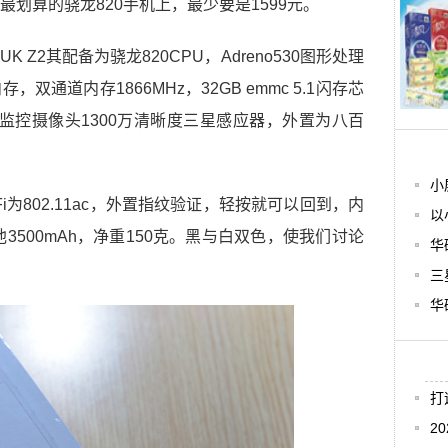
划算的骁龙820手机上，最少要是1599元。
 Z2其配备为骁龙820CPU，Adreno530图形处理
内存，双通道内存1866MHz，32GB emmc 5.1闪存芯
0，监控摄像头1300万清晰度三星感应器，外置为八百
小
i为802.11ac，外置指纹验证，轻按就可以回到，内
以
池3500mAh，净重150克。黑与白双色，使我们讨论
华
三
华
打
2