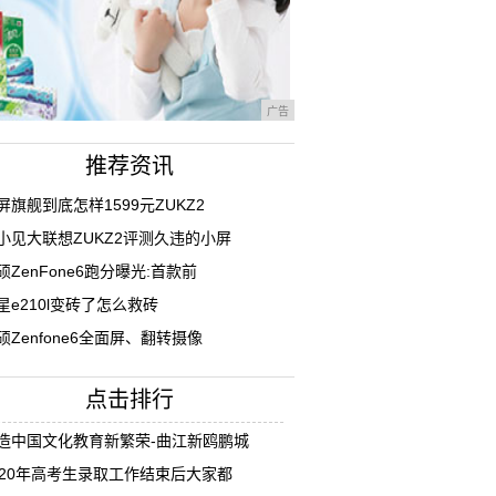
广告
推荐资讯
屏旗舰到底怎样1599元ZUKZ2
小见大联想ZUKZ2评测久违的小屏
硕ZenFone6跑分曝光:首款前
星e210l变砖了怎么救砖
硕Zenfone6全面屏、翻转摄像
点击排行
造中国文化教育新繁荣-曲江新鸥鹏城
020年高考生录取工作结束后大家都