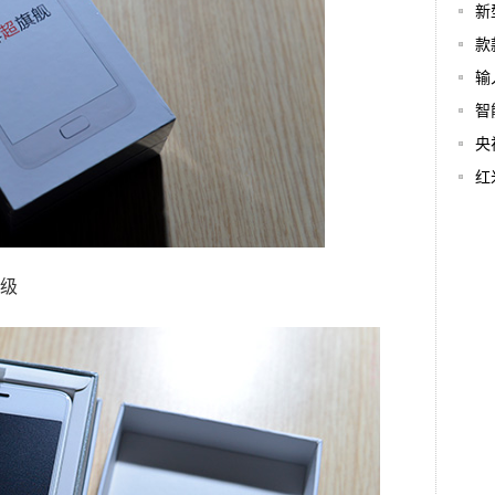
新
款
输
智
央
红
级