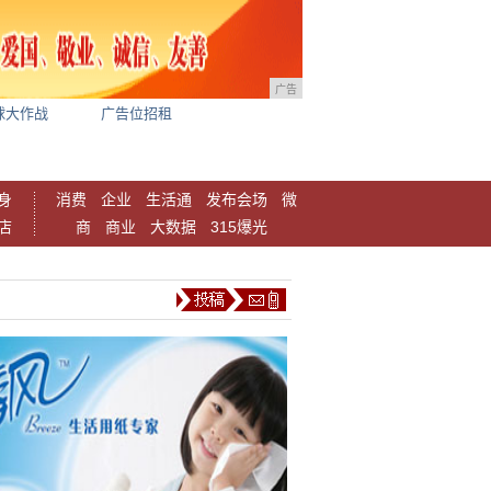
广告
球大作战
广告位招租
身
消费
企业
生活通
发布会场
微
店
商
商业
大数据
315爆光