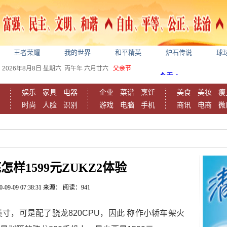
王者荣耀
我的世界
和平精英
炉石传说
球
2026年8月8日
星期六
丙午年 六月廿六
父亲节
娱乐
家具
电器
企业
菜谱
烹饪
美食
美妆
瘦
时尚
人脸
识别
游戏
电脑
手机
商讯
电商
微
样1599元ZUKZ2体验
0-09-09 07:38:31
来源：
阅读：941
英寸，可是配了骁龙820CPU，因此 称作小轿车架火