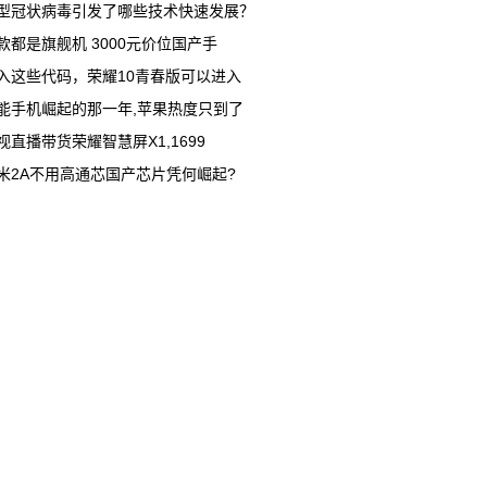
型冠状病毒引发了哪些技术快速发展？
款都是旗舰机 3000元价位国产手
入这些代码，荣耀10青春版可以进入
能手机崛起的那一年,苹果热度只到了
视直播带货荣耀智慧屏X1,1699
米2A不用高通芯国产芯片凭何崛起?