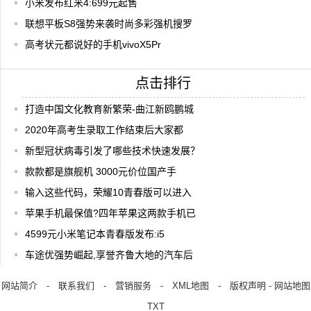
小米发布红米4:699元起售
联想平板S8强势来袭时尚多彩强机搜罗
高考状元都说好的手机vivoX5Pr
点击排行
打造中国文化教育新繁荣-曲江新鸥鹏城
2020年高考生录取工作结束后大家都
新型冠状病毒引发了哪些技术快速发展？
款款都是旗舰机 3000元价位国产手
输入这些代码，荣耀10青春版可以进入
苹果手机最保值?四年苹果这两款手机已
4599元小米笔记本青春版发布:i5
车途优强势崛起,享誉齐鲁大地的汽车后
网站简介
-
联系我们
-
营销服务
-
XML地图
-
版权声明
-
网站地图
TXT