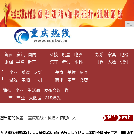
广告
首页
资讯
国内
科技
明星
电影
娱乐
家具
电器
财经
导购
新车
汽车
考试
本科
时尚
人脸
识别
企业
菜谱
烹饪
美食
美妆
瘦身
游戏
电脑
手机
商讯
电商
微店
消费
企业
生活通
发布会场
微
商
商业
大数据
315爆光
您当前的位置 ：
重庆热线
>
科技
> 内容正文