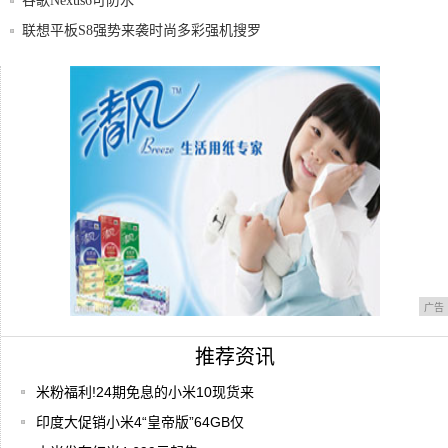
高,非
谷歌Nexus6可防水
联想平板S8强势来袭时尚多彩强机搜罗
华为荣耀6,这是荣耀史上最“荣耀”的手机,让
最高降1600元!iPhone11大降价
广告
推荐资讯
米粉福利!24期免息的小米10现货来
印度大促销小米4“皇帝版”64GB仅