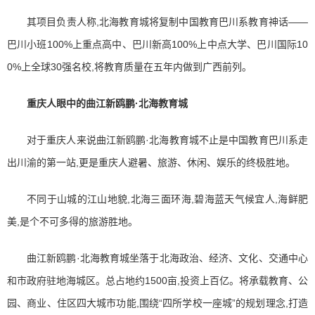
其项目负责人称,北海教育城将复制中国教育巴川系教育神话——
巴川小班100%上重点高中、巴川新高100%上中点大学、巴川国际10
0%上全球30强名校,将教育质量在五年内做到广西前列。
重庆人眼中的曲江新鸥鹏·北海教育城
对于重庆人来说曲江新鸥鹏·北海教育城不止是中国教育巴川系走
出川渝的第一站,更是重庆人避暑、旅游、休闲、娱乐的终极胜地。
不同于山城的江山地貌,北海三面环海,碧海蓝天气候宜人,海鲜肥
美,是个不可多得的旅游胜地。
曲江新鸥鹏·北海教育城坐落于北海政治、经济、文化、交通中心
和市政府驻地海城区。总占地约1500亩,投资上百亿。将承载教育、公
园、商业、住区四大城市功能,围绕“四所学校一座城”的规划理念,打造