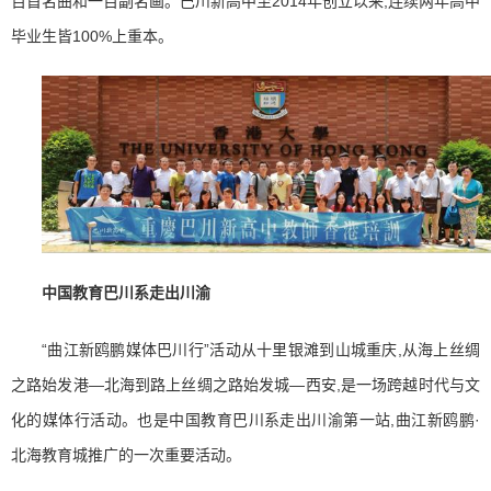
百首名曲和一百副名画。巴川新高中至2014年创立以来,连续两年高中
毕业生皆100%上重本。
中国教育巴川系走出川渝
“曲江新鸥鹏媒体巴川行”活动从十里银滩到山城重庆,从海上丝绸
之路始发港—北海到路上丝绸之路始发城—西安,是一场跨越时代与文
化的媒体行活动。也是中国教育巴川系走出川渝第一站,曲江新鸥鹏·
北海教育城推广的一次重要活动。