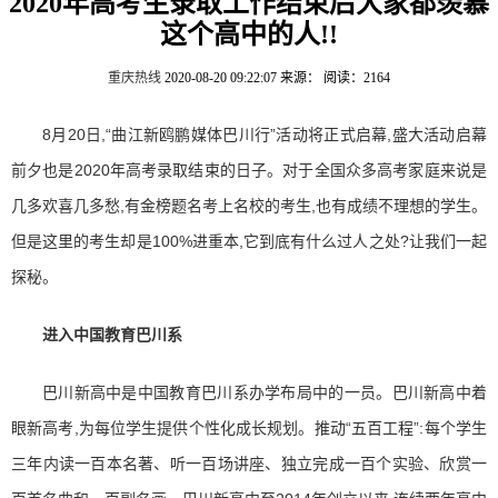
2020年高考生录取工作结束后大家都羡慕
这个高中的人!!
重庆热线
2020-08-20 09:22:07
来源：
阅读：2164
8月20日,“曲江新鸥鹏媒体巴川行”活动将正式启幕,盛大活动启幕
前夕也是2020年高考录取结束的日子。对于全国众多高考家庭来说是
几多欢喜几多愁,有金榜题名考上名校的考生,也有成绩不理想的学生。
但是这里的考生却是100%进重本,它到底有什么过人之处?让我们一起
探秘。
进入中国教育巴川系
巴川新高中是中国教育巴川系办学布局中的一员。巴川新高中着
眼新高考,为每位学生提供个性化成长规划。推动“五百工程”:每个学生
三年内读一百本名著、听一百场讲座、独立完成一百个实验、欣赏一