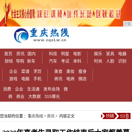
广告
首页
资讯
国内
科技
明星
电影
娱乐
家具
电器
财经
导购
新车
汽车
考试
本科
时尚
人脸
识别
企业
菜谱
烹饪
美食
美妆
瘦身
游戏
电脑
手机
商讯
电商
微店
消费
企业
生活通
发布会场
微
商
商业
大数据
315爆光
您当前的位置 ：
重庆热线
>
资讯
> 内容正文