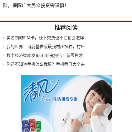
险，提醒广大民众投资需谨慎！
推荐阅读
实名制的SIM卡，既不交费也不注销会怎样
中国
我的世界：当前基岩版最强村庄神种，村庄
下面集
数字经济智库发布618研究报告：新零售才
是未
你还不知道手机怎么截屏？手机截屏大全来
了
「推荐」SAI板绘新手教程！教你SAI的角
色
翻开未来新篇章 三星Galaxy Fold折