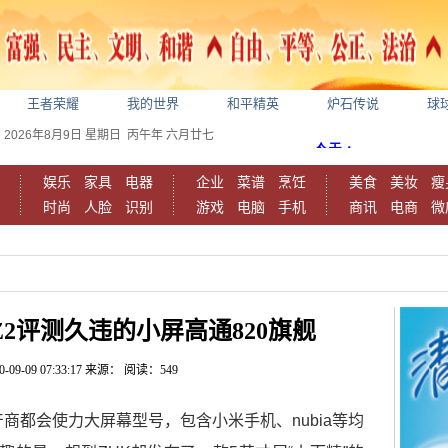
王者荣耀
我的世界
和平精英
炉石传说
球
2026年8月9日
星期日
丙午年 六月廿七
娱乐
家具
电器
企业
菜谱
烹饪
美食
美妆
瘦
时尚
人脸
识别
游戏
电脑
手机
商讯
电商
微
Z2评测久违的小屏高通820旗舰
0-09-09 07:33:17
来源：
阅读：549
商都会使力大屏幕型号，包含小米手机、nubia等均