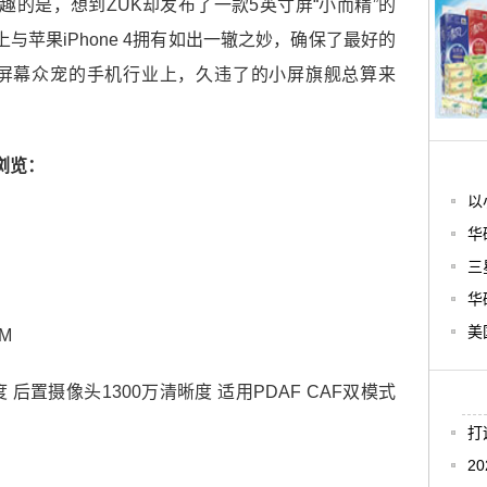
趣的是，想到ZUK却发布了一款5英寸屏“小而精”的
上与苹果iPhone 4拥有如出一辙之妙，确保了最好的
屏幕众宠的手机行业上，久违了的小屏旗舰总算来
浏览：
以
华
三
华
美
M
置摄像头1300万清晰度 适用PDAF CAF双模式
打
2