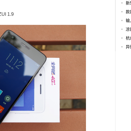
新
款
I 1.9
输
凉
杭
异