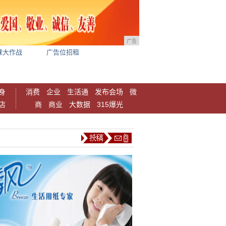
广告
球大作战
广告位招租
身
消费
企业
生活通
发布会场
微
店
商
商业
大数据
315爆光