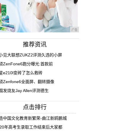
广告
推荐资讯
小见大联想ZUKZ2评测久违的小屏
硕ZenFone6跑分曝光:首款前
星e210l变砖了怎么救砖
硕Zenfone6全面屏、翻转摄像
国发烧友Jay Allen评测德生
点击排行
造中国文化教育新繁荣-曲江新鸥鹏城
020年高考生录取工作结束后大家都