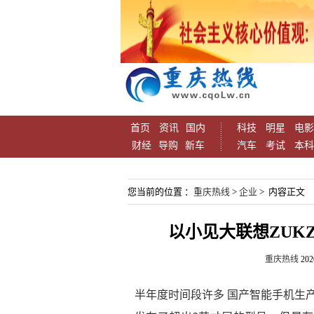
首页
资讯
国内
科技
明星
电影
财经
导购
新车
汽车
考试
本科
您当前的位置 ：
重庆热线
>
企业
> 内容正文
以小见大联想ZUK
重庆热线
202
半年度时间段许多 国产智能手机生产