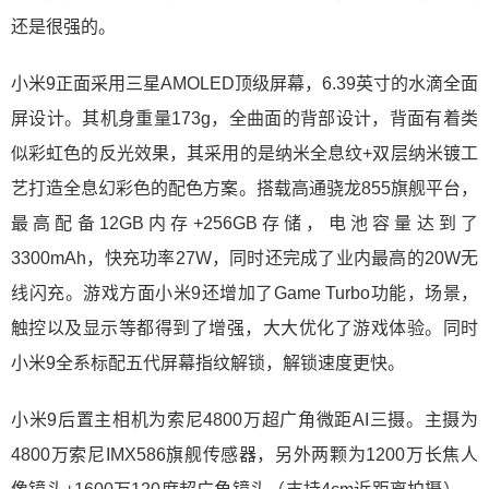
还是很强的。
小米9正面采用三星AMOLED顶级屏幕，6.39英寸的水滴全面
屏设计。其机身重量173g，全曲面的背部设计，背面有着类
似彩虹色的反光效果，其采用的是纳米全息纹+双层纳米镀工
艺打造全息幻彩色的配色方案。搭载高通骁龙855旗舰平台，
最高配备12GB内存+256GB存储，电池容量达到了
3300mAh，快充功率27W，同时还完成了业内最高的20W无
线闪充。游戏方面小米9还增加了Game Turbo功能，场景，
触控以及显示等都得到了增强，大大优化了游戏体验。同时
小米9全系标配五代屏幕指纹解锁，解锁速度更快。
小米9后置主相机为索尼4800万超广角微距AI三摄。主摄为
4800万索尼IMX586旗舰传感器，另外两颗为1200万长焦人