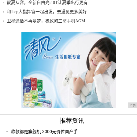
充电了
驭夏从容，全新自由光2.0T让夏季出行更有
底
和Jeep大指挥官一起出发，去遇见更多美好
吧
卫星通话不再是梦，极致的三防手机AGM
X3
银联“重振引擎”助商惠民活动掀高潮 62节
活
除了不能5G上网，这几款旗舰机都是神仙
配置，
广告
推荐资讯
款款都是旗舰机 3000元价位国产手