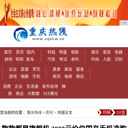
广告
首页
资讯
国内
科技
明星
电影
娱乐
家具
电器
财经
导购
新车
汽车
考试
本科
时尚
人脸
识别
企业
菜谱
烹饪
美食
美妆
瘦身
游戏
电脑
手机
商讯
电商
微店
消费
企业
生活通
发布会场
微
商
商业
大数据
315爆光
您当前的位置 ：
重庆热线
>
资讯
> 内容正文