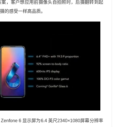
方案，客户想应用前摄像头自拍照时，后摄翻转到起
摄的感受一样高品质。
one 6 显示屏为6.4 英尺2340×1080屏幕分辨率