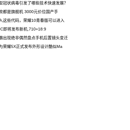
型冠状病毒引发了哪些技术快速发展？
款都是旗舰机 3000元价位国产手
入这些代码，荣耀10青春版可以进入
TC即将发布新机,710+18:9
霸出现绝非偶然盘点手机后置镜头变迁
为荣耀5X正式发布外形设计酷似Ma