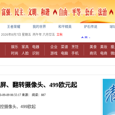
王者荣耀
我的世界
和平精英
炉石传说
球
2026年8月7日
星期五
丙午年 六月廿五
立秋
娱乐
家具
电器
企业
菜谱
烹饪
美食
美妆
瘦
时尚
人脸
识别
游戏
电脑
手机
商讯
电商
微
全面屏、翻转摄像头、499欧元起
0-09-09 06:55:17
来源：
阅读：887