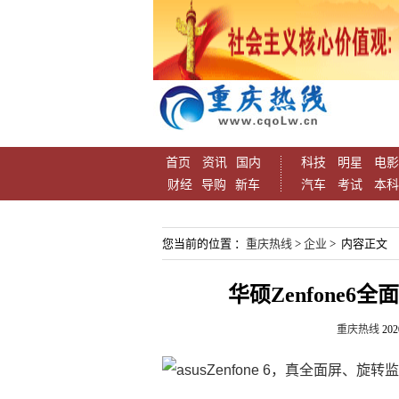
首页
资讯
国内
科技
明星
电影
财经
导购
新车
汽车
考试
本科
您当前的位置 ：
重庆热线
>
企业
> 内容正文
华硕Zenfone6
重庆热线
202