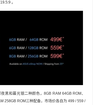
.5:9 。
深夜黑和暮光银二种颜色，8GB RAM 64GB ROM、
AM 258GB ROM三种配备，市场价各自为 499 / 559 /