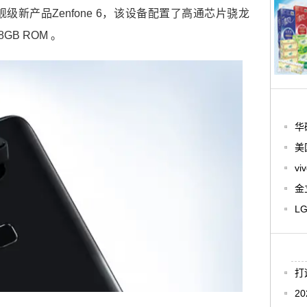
级新产品Zenfone 6，该设备配置了高通芯片骁龙
8GB ROM 。
华
美
v
金
L
打
2