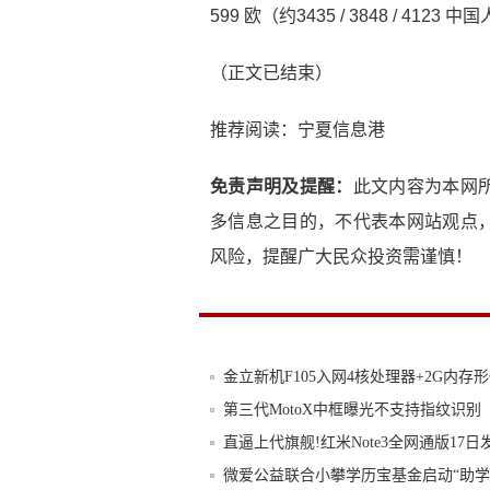
599 欧（约3435 / 3848 / 4123
（正文已结束）
推荐阅读：
宁夏信息港
免责声明及提醒：
此文内容为本网
多信息之目的，不代表本网站观点
风险，提醒广大民众投资需谨慎！
金立新机F105入网4核处理器+2G内存
第三代MotoX中框曝光不支持指纹识别
直逼上代旗舰!红米Note3全网通版17日
微爱公益联合小攀学历宝基金启动“助学