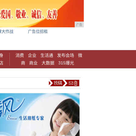
广告
球大作战
广告位招租
身
消费
企业
生活通
发布会场
微
店
商
商业
大数据
315爆光