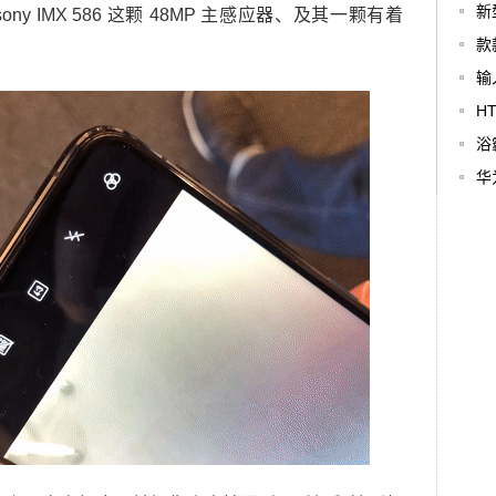
新
 IMX 586 这颗 48MP 主感应器、及其一颗有着
款
输
H
浴
华