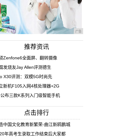
广告
推荐资讯
硕Zenfone6全面屏、翻转摄像
国发烧友Jay Allen评测德生
ivo X30评测：双模5G时尚先
立新机F105入网4核处理器+2G
G公布三款K系列入门级智能手机
点击排行
造中国文化教育新繁荣-曲江新鸥鹏城
020年高考生录取工作结束后大家都