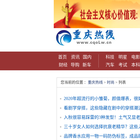
首页
资讯
国内
科技
明星
电影
财经
导购
新车
汽车
考试
本科
您当前的位置 ：
重庆热线
>
时尚
> 列表
2020年超流行的小雏菊，颜值爆表，
看剧学穿搭，这些隐藏在剧中的穿搭潮流
入秋很容易踩雷的3种发型！土气又显
三十岁女人如何选择抗衰老精华？这些
品牌香水应用一物一码防伪标签，成品