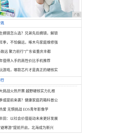
广告
资讯
生摘镜怎么选？兄弟先后摘镜，解锁
旺季，不怕偏远，啄木鸟家庭维修强
心致远 聚力前行”广东省重庆丰都
26年值得入手的高性价比手机推荐
玩游戏，哪款芯片才是真正的硬核实
排行
大挑战火热开赛 越野硬核实力扎根
季或提前来袭？健康家庭药箱科普公
热爱 无惧挑战 EOS青年影像学
丰田：以社会价值驱动未来更好发展
“避寒游”提前开启，北海成为新兴