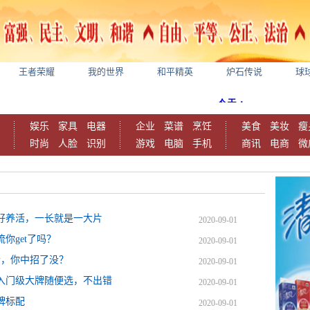
王者荣耀
我的世界
和平精英
炉石传说
球
娱乐
家具
电器
企业
菜谱
烹饪
美食
美妆
瘦
时尚
人脸
识别
游戏
电脑
手机
商讯
电商
微
很好养活，一长就是一大片
2020-09-01
你get了吗？
2020-09-01
老，你中招了没？
2020-09-01
入门级大牌随便选，不出错
2020-09-01
牌标配
2020-09-01