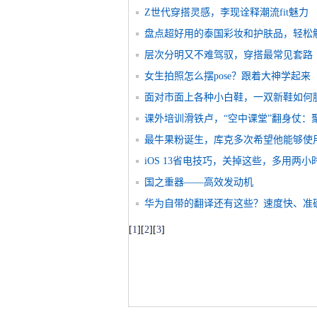
Z世代穿搭灵感，李现诠释潮流fit魅力
盘点超好用的泰国彩妆和护肤品，轻松
层次分明又不难驾驭，穿搭最常见套路
女生拍照怎么摆pose？跟着大神学起来
面对市面上各种小白鞋，一双新鞋如何
课外培训滑铁卢，“空中课堂”翻身仗：
最牛果粉诞生，库克多次希望他能够使用iP
iOS 13省电技巧，关掉这些，多用两小
国之重器——高效发动机
华为自带的翻译还有这些？速度快、准
[
1
]
[
2
]
[
3
]