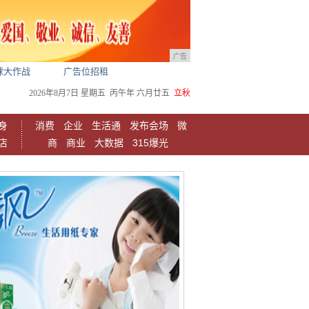
广告
球大作战
广告位招租
2026年8月7日
星期五
丙午年 六月廿五
立秋
身
消费
企业
生活通
发布会场
微
店
商
商业
大数据
315爆光