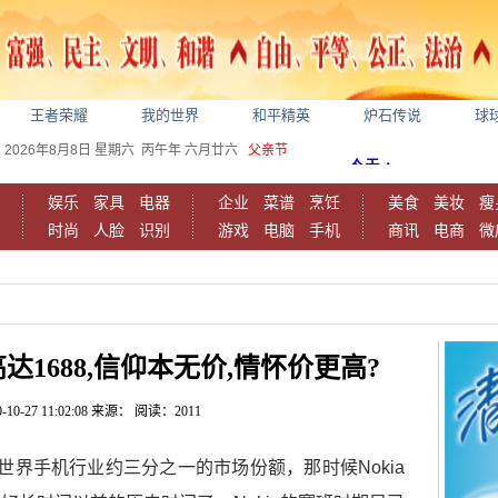
王者荣耀
我的世界
和平精英
炉石传说
球
2026年8月8日
星期六
丙午年 六月廿六
父亲节
娱乐
家具
电器
企业
菜谱
烹饪
美食
美妆
瘦
时尚
人脸
识别
游戏
电脑
手机
商讯
电商
微
达1688,信仰本无价,情怀价更高?
-10-27 11:02:08
来源：
阅读：2011
全世界手机行业约三分之一的市场份额，那时候Nokia