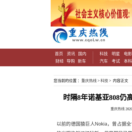
首页
资讯
国内
科技
明星
电影
财经
导购
新车
汽车
考试
本科
您当前的位置 ：
重庆热线
>
科技
> 内容正文
时隔8年诺基亚808仍高
重庆热线
2020
以前的德国猿巨人Nokia，曾占据