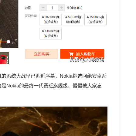
手机的系统大战早已贴近序幕，Nokia挑选回绝安卓系
8也是Nokia的最终一代赛班旗舰级，慢慢被大家忘