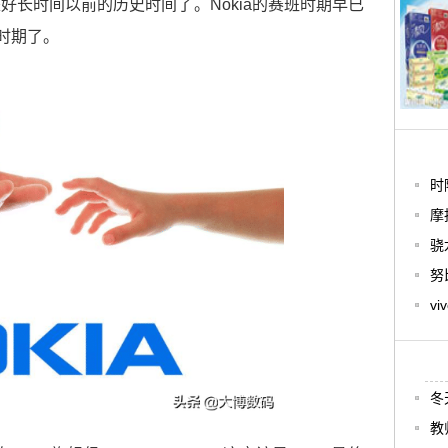
好长时间以前的历史时间了。Nokia的赛班时期早已
时期了。
时
摩
骁
努
v
冬
教