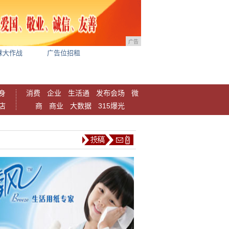
广告
球大作战
广告位招租
身
消费
企业
生活通
发布会场
微
店
商
商业
大数据
315爆光