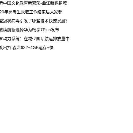
造中国文化教育新繁荣-曲江新鸥鹏城
020年高考生录取工作结束后大家都
型冠状病毒引发了哪些技术快速发展？
值续航新选择华为畅享7Plus发布
罗动力系统：在减少国际航运排放量中
族出招:骁龙632+4GB运存+快