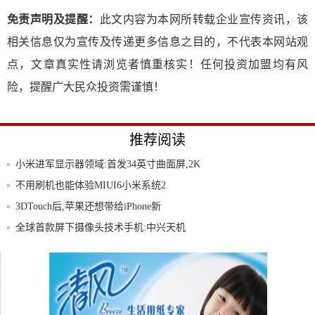
免责声明及提醒：
此文内容为本网所转载企业宣传资讯，该
相关信息仅为宣传及传递更多信息之目的，不代表本网站观
点，文章真实性请浏览者慎重核实！任何投资加盟均有风
险，提醒广大民众投资需谨慎！
推荐阅读
小米进军显示器领域:首发34英寸曲面屏,2K
不用刷机也能体验MIUI6小米系统2
3DTouch后,苹果还想带给iPhone新
全球首款屏下摄像头技术手机:中兴天机
Axon
红米明年新机多多?Redmi9曝光K30Pr
又一国产手机巨头没落,别了,金立!