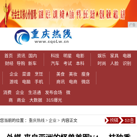
广告
首页
资讯
国内
科技
明星
电影
娱乐
家具
电器
财经
导购
新车
汽车
考试
本科
时尚
人脸
识别
企业
菜谱
烹饪
美食
美妆
瘦身
游戏
电脑
手机
商讯
电商
微店
消费
企业
生活通
发布会场
微
商
商业
大数据
315爆光
您当前的位置 ：
重庆热线
>
企业
> 内容正文