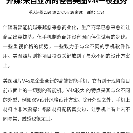
外媒:来自亚洲的怪兽美图V4s一枝独秀
重庆热线
2020-10-27 07:47:26
来源：
阅读：1724
伴随着智能机越来越愈来愈商业化，生产商早已愈来愈难让
商品出类拔萃。但手机制造商并沒有因而停住试着的步伐。
一些重视价格的优势，一些致力于与众不同的手机软件作
用。美图照片则将项目投资关键放到了与众不同的设计方案
上。
美图照片V4s是企业全新的高端智能手机，它有别于现阶段目
前市面上的一切别的智能机。V4s较大 的特点是其与众不同
的外型，例如双V设计风格设计方案。除开外型之外，手机上
材料也非常震撼：铝质材料配搭真皮包，让手机上看上去不
同寻常，触感也很尤其。