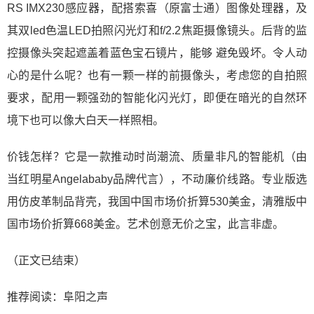
RS IMX230感应器，配搭索喜（原富士通）图像处理器，及
其双led色温LED拍照闪光灯和f/2.2焦距摄像镜头。后背的监
控摄像头突起遮盖着蓝色宝石镜片，能够 避免毁坏。令人动
心的是什么呢？也有一颗一样的前摄像头，考虑您的自拍照
要求，配用一颗强劲的智能化闪光灯，即便在暗光的自然环
境下也可以像大白天一样照相。
价钱怎样？它是一款推动时尚潮流、质量非凡的智能机（由
当红明星Angelababy品牌代言），不动廉价线路。专业版选
用仿皮革制品背壳，我国中国市场价折算530美金，清雅版中
国市场价折算668美金。艺术创意无价之宝，此言非虚。
（正文已结束）
推荐阅读：
阜阳之声