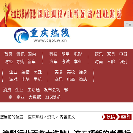
广告
首页
资讯
国内
科技
明星
电影
娱乐
家具
电器
财经
导购
新车
汽车
考试
本科
时尚
人脸
识别
企业
菜谱
烹饪
美食
美妆
瘦身
游戏
电脑
手机
商讯
电商
微店
消费
企业
生活通
发布会场
微
商
商业
大数据
315爆光
您当前的位置 ：
重庆热线
>
资讯
> 内容正文