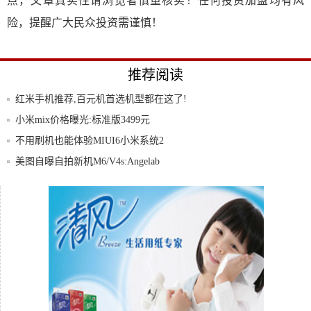
点，文章真实性请浏览者慎重核实！任何投资加盟均有风
险，提醒广大民众投资需谨慎！
推荐阅读
红米手机推荐,百元机首选机型都在这了!
小米mix价格曝光:标准版3499元
不用刷机也能体验MIUI6小米系统2
美图自曝自拍新机M6/V4s:Angelab
天海交融,vivoX20蓝助力双十一,成销冠
一加3上手初体验非常棒,真旗舰或将再现新
热潮