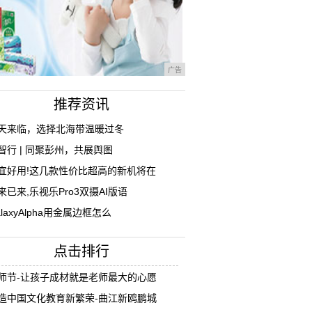
广告
推荐资讯
天来临，选择北海带温暖过冬
智行 | 同聚彭州，共展舆图
宜好用!这几款性价比超高的新机将在
来已来,乐视乐Pro3双摄AI版语
alaxyAlpha用金属边框怎么
点击排行
师节-让孩子成材就是老师最大的心愿
造中国文化教育新繁荣-曲江新鸥鹏城