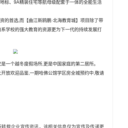
地标、9A精装住宅等航母级配套于一体的全能生活
资的首选,而【曲江新鸥鹏·北海教育城】项目除了带
川系学校的强大教育的资源更为下一代的持续发展打
仅是一个越冬度假场所,更是中国家庭的第二居所。
大开放欢迎品鉴,一期哈佛公馆学区房全城预约中,敬请
所转载企业宣传资讯，该相关信息仅为宣传及传递更