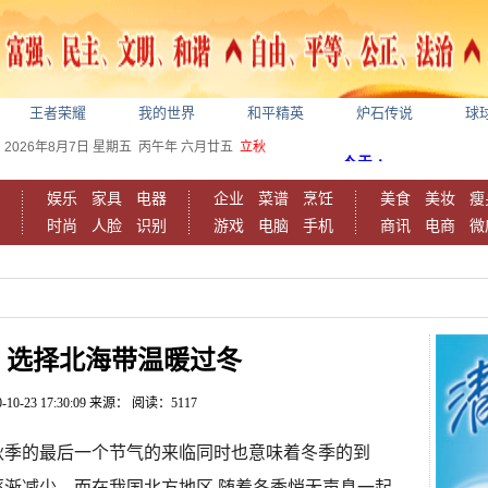
王者荣耀
我的世界
和平精英
炉石传说
球
2026年8月7日
星期五
丙午年 六月廿五
立秋
娱乐
家具
电器
企业
菜谱
烹饪
美食
美妆
瘦
时尚
人脸
识别
游戏
电脑
手机
商讯
电商
微
，选择北海带温暖过冬
-10-23 17:30:09
来源：
阅读：5117
秋季的最后一个节气的来临同时也意味着冬季的到
逐渐减少。而在我国北方地区,随着冬季悄无声息一起