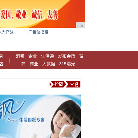
广告
球大作战
广告位招租
身
消费
企业
生活通
发布会场
微
店
商
商业
大数据
315爆光