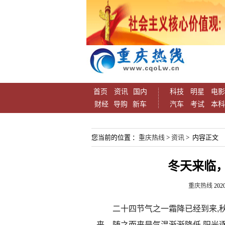
首页
资讯
国内
科技
明星
电影
财经
导购
新车
汽车
考试
本科
您当前的位置 ：
重庆热线
>
资讯
> 内容正文
冬天来临
重庆热线
2020
二十四节气之一霜降已经到来,
来。随之而来是气温渐渐降低,阳光