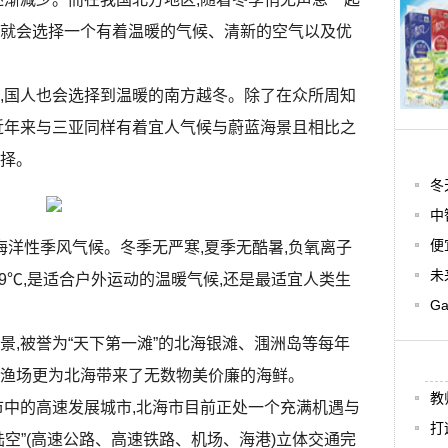
就会选择一个有着温暖的气候、清新的空气以及优
,国人也会选择到温暖的南方越冬。除了在众所周知
近年来与三亚同样有着宜人气候与蔚蓝海景且相比之
择。
冬
中
便
海洋性季风气候。冬季无严寒,夏季无酷暑,负氧离子
未
.9℃,是适合户外运动的温暖气候,还是最适宜人类生
G
景,被誉为“天下第一滩”的北海银滩、涠洲岛等每年
渔场更为北海带来了无数物美价廉的海鲜。
教
市中的高速发展城市,北海市目前正处一个充满机遇与
打
空”(高速公路、高速铁路、机场、海港)立体交通完