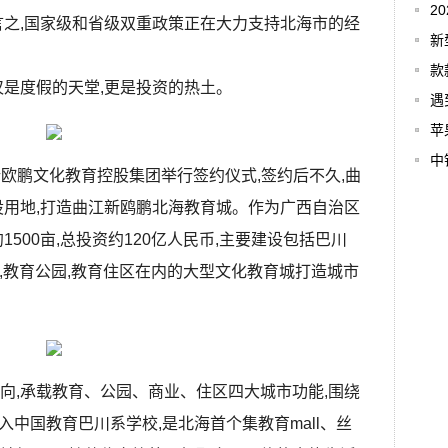
2
言之,国家级和省级双重政策正在大力支持北海市的经
新
款
仅是度假的天堂,更是投资的热土。
遇
苹
中
江新欧鹏文化教育控股集团举行签约仪式,签约后不久,曲
设用地,打造曲江新鸥鹏北海教育城。作为广西自治区
500亩,总投资约120亿人民币,主要建设包括巴川
夜城,教育公园,教育住区在内的大型文化教育城打造城市
向,承载教育、公园、商业、住区四大城市功能,围绕
入中国教育巴川系学校,是北海首个集教育mall、丝