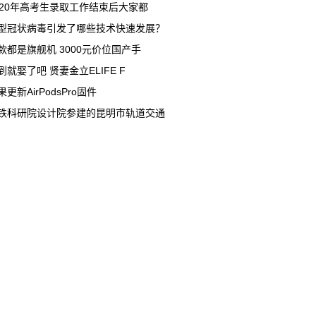
020年高考生录取工作结束后大家都
型冠状病毒引发了哪些技术快速发展？
款都是旗舰机 3000元价位国产手
到就娶了吧 贤妻金立ELIFE F
果更新AirPodsPro固件
铁科研院设计院参建的昆明市轨道交通