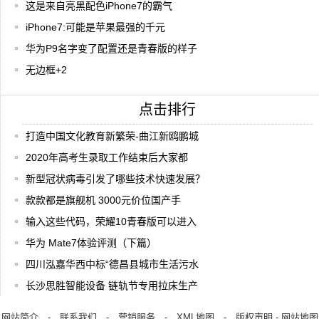
这是来自亮黑配色iPhone7的霸气
iPhone7:可能是苹果最强的千元
华为P9名字变了配置还是青春版的样子
无边框+2
点击排行
打造中国文化教育新繁荣-曲江新鸥鹏城
2020年高考生录取工作结束后大家都
新型冠状病毒引发了哪些技术快速发展？
款款都是旗舰机 3000元价位国产手
输入这些代码，荣耀10青春版可以进入
华为 Mate7体验评测（下篇）
四川泓嘉华西中标“德昌县城市生活污水
长沙思胜智能设备 链轨节专用拉床生产
网站简介
-
联系我们
-
营销服务
-
XML地图
-
版权声明
-
网站地图