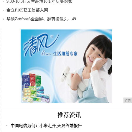
9.30-10.3日云兰装潢18周年庆靠谱家
金立F105获工信部入网
华硕Zenfone6全面屏、翻转摄像头、49
自拍并不是全部 荣耀7i特色拍照上手评测
iPhoneX刘海火了,摩托罗拉这台手机下巴
广告
推荐资讯
中国电信为何让小米走开,天翼终端报告