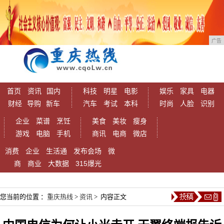
广告
首页
资讯
国内
科技
明星
电影
娱乐
家具
电器
财经
导购
新车
汽车
考试
本科
时尚
人脸
识别
企业
菜谱
烹饪
美食
美妆
瘦身
游戏
电脑
手机
商讯
电商
微店
消费
企业
生活通
发布会场
微
商
商业
大数据
315爆光
您当前的位置 ：
重庆热线
>
资讯
> 内容正文