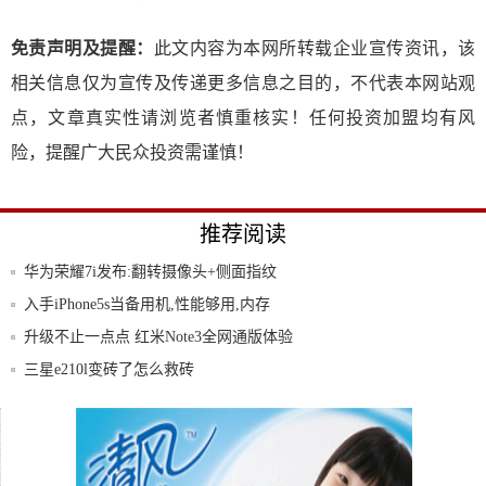
免责声明及提醒：
此文内容为本网所转载企业宣传资讯，该
相关信息仅为宣传及传递更多信息之目的，不代表本网站观
点，文章真实性请浏览者慎重核实！任何投资加盟均有风
险，提醒广大民众投资需谨慎！
推荐阅读
华为荣耀7i发布:翻转摄像头+侧面指纹
入手iPhone5s当备用机,性能够用,内存
升级不止一点点 红米Note3全网通版体验
三星e210l变砖了怎么救砖
进出口银行重庆分行：发挥政策性金融导向
作用
最有好感的全面屏旗舰:荣耀V10开箱/真机
图