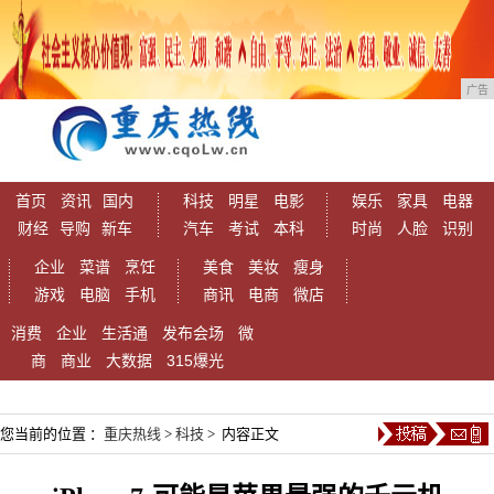
广告
首页
资讯
国内
科技
明星
电影
娱乐
家具
电器
财经
导购
新车
汽车
考试
本科
时尚
人脸
识别
企业
菜谱
烹饪
美食
美妆
瘦身
游戏
电脑
手机
商讯
电商
微店
消费
企业
生活通
发布会场
微
商
商业
大数据
315爆光
您当前的位置 ：
重庆热线
>
科技
> 内容正文