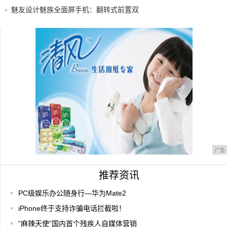
款？
魅友设计魅族全面屏手机：翻转式前置双
摄！墙都
【重庆指南针】餐饮店的经营之道分享
5.5寸大屏八核 大神F2全网通即将上市
广告
推荐资讯
PC级娱乐办公随身行—华为Mate2
iPhone终于支持诈骗电话拦截啦！
“麻辣天使”国内首个残疾人自媒体营销