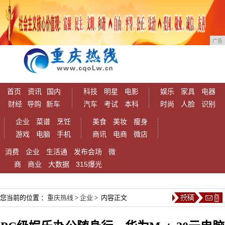
广告
首页
资讯
国内
科技
明星
电影
娱乐
家具
电器
财经
导购
新车
汽车
考试
本科
时尚
人脸
识别
企业
菜谱
烹饪
美食
美妆
瘦身
游戏
电脑
手机
商讯
电商
微店
消费
企业
生活通
发布会场
微
商
商业
大数据
315爆光
您当前的位置 ：
重庆热线
>
企业
> 内容正文