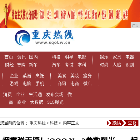
广告
首页
资讯
国内
科技
明星
电影
娱乐
家具
电器
财经
导购
新车
汽车
考试
本科
时尚
人脸
识别
企业
菜谱
烹饪
美食
美妆
瘦身
游戏
电脑
手机
商讯
电商
微店
消费
企业
生活通
发布会场
微
商
商业
大数据
315爆光
您当前的位置 ：
重庆热线
>
科技
> 内容正文