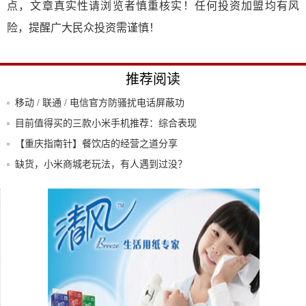
点，文章真实性请浏览者慎重核实！任何投资加盟均有风
险，提醒广大民众投资需谨慎！
推荐阅读
移动 / 联通 / 电信官方防骚扰电话屏蔽功
目前值得买的三款小米手机推荐：综合表现
较完美
【重庆指南针】餐饮店的经营之道分享
缺货，小米商城老玩法，有人遇到过没？
新城成渝兑现年，披荆斩棘的哥哥们在行
动！
聚焦复工复产，共创美好工业园