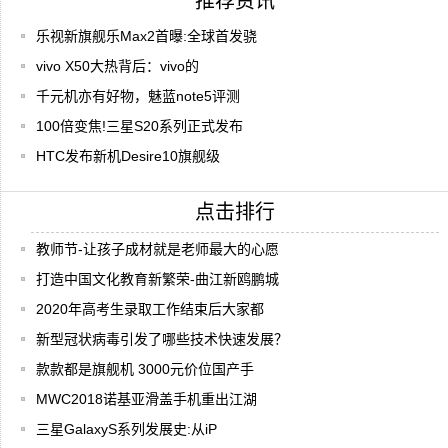
推荐资讯
乐视新旗舰乐Max2首曝:全球首发骁
vivo X50大热背后：vivo的
千元机亦有好物，魅蓝note5评测
100倍变焦!三星S20系列正式发布
HTC发布新机Desire10旗舰级
点击排行
教师节-让孩子成材就是老师最大的心愿
打造中国文化教育新繁荣-曲江新鸥鹏城
2020年高考生录取工作结束后大家都
新型冠状病毒引发了哪些技术快速发展？
款款都是旗舰机 3000元价位国产手
MWC2018诺基亚滑盖手机重出江湖
三星GalaxyS系列发展史:从iP