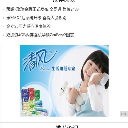
荣耀7玫瑰金版正式发布:全网通,售价2499
乐MAX2迎系统升级:喜提人脸识别
金立S8压力感应深度体验
双通道4GB内存强机华硕ZenFone2图赏
三星Mega2现身泰国官网配置细节公布
华为荣耀v8现在过时了吗?
广告