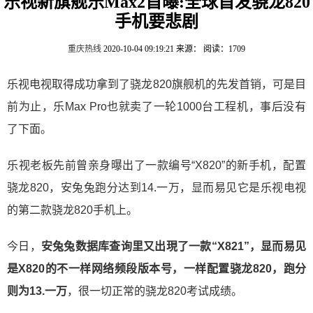
乐视新旗舰乐Max2首曝:全球首发骁龙820
手机要悲剧
重庆热线
2020-10-04 09:19:21
来源：
阅读：1709
乐视电视取得成功拿到了骁龙820旗舰机的先发首销，可是目
前为止，乐Max Pro也就卖了一轮1000台工程机，事后没有
了下面。
乐视老板先前曾亲身曝出了一款编号“X820”的新手机，配置
骁龙820，安兔兔跑分达到14.一万，显而易见它是乐视电视
的第二款骁龙820手机上。
今日，
安兔兔数据库查询里又出現了一款“X821”，显而易见
是X820的不一样网络频段版本号，一样配置骁龙820，跑分
则为13.一万
，很一切正常的骁龙820考试成绩。