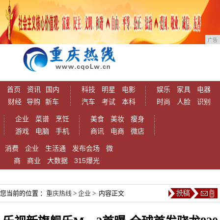
广告
首页
资讯
国内
科技
明星
电影
娱乐
家具
电器
财经
导购
新车
汽车
考试
本科
时尚
人脸
识别
企业
菜谱
烹饪
美食
美妆
瘦身
游戏
电脑
手机
商讯
电商
微店
消费
企业
生活通
发布会场
微
商
商业
大数据
315爆光
您当前的位置 ：
重庆热线
>
企业
> 内容正文