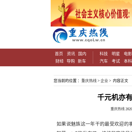
首页
资讯
国内
科技
明星
电影
财经
导购
新车
汽车
考试
本科
您当前的位置 ：
重庆热线
>
企业
> 内容正文
千元机亦有
重庆热线
2020
如果说魅族这一年干的最受欢迎的