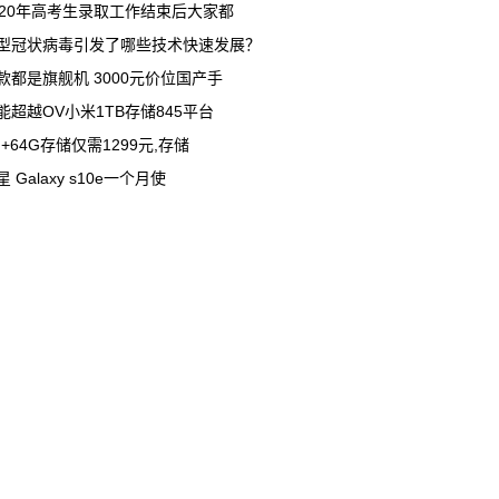
020年高考生录取工作结束后大家都
型冠状病毒引发了哪些技术快速发展？
款都是旗舰机 3000元价位国产手
能超越OV小米1TB存储845平台
G+64G存储仅需1299元,存储
星 Galaxy s10e一个月使