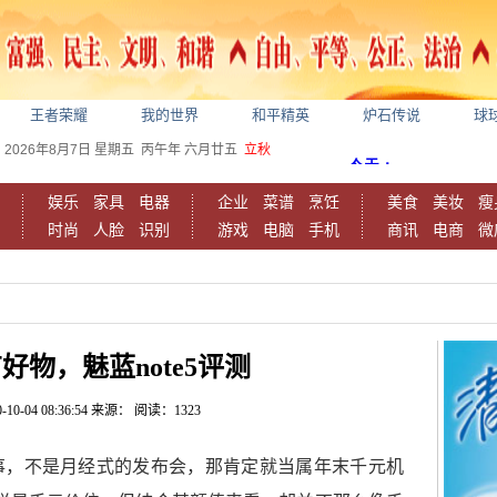
王者荣耀
我的世界
和平精英
炉石传说
球
2026年8月7日
星期五
丙午年 六月廿五
立秋
娱乐
家具
电器
企业
菜谱
烹饪
美食
美妆
瘦
时尚
人脸
识别
游戏
电脑
手机
商讯
电商
微
好物，魅蓝note5评测
-10-04 08:36:54
来源：
阅读：1323
事，不是月经式的发布会，那肯定就当属年末千元机