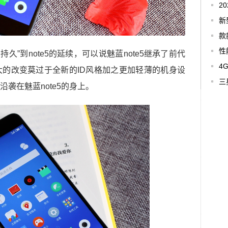
2
新
款
性
持久”到note5的延续，可以说魅蓝note5继承了前代
4
的改变莫过于全新的ID风格加之更加轻薄的机身设
三
袭在魅蓝note5的身上。