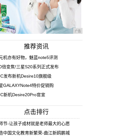
广告
推荐资讯
元机亦有好物，魅蓝note5评测
00倍变焦!三星S20系列正式发布
TC发布新机Desire10旗舰级
星GALAXYNote4特价促销购
TC新机Desire20Pro官宣
点击排行
师节-让孩子成材就是老师最大的心愿
造中国文化教育新繁荣-曲江新鸥鹏城