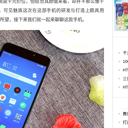
位虽说是千元价位，但结合其颜值来看，却并不那么像千
，可见魅族这次在这部手机的研发与打造上颇具用
所望，接下来我们就一起来聊聊这款手机。
千
1
H
三
H
教
打