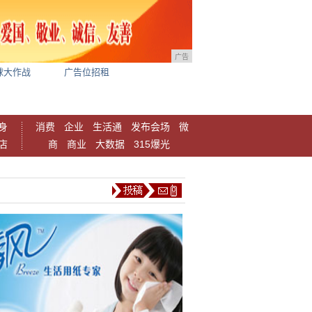
广告
球大作战
广告位招租
身
消费
企业
生活通
发布会场
微
店
商
商业
大数据
315爆光