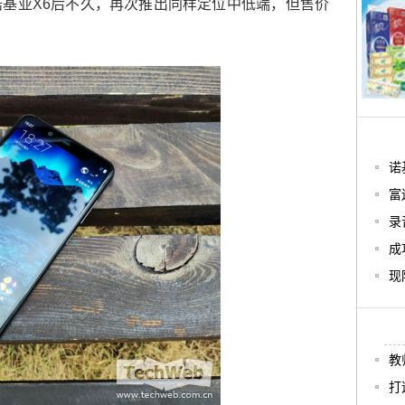
基亚X6后不久，再次推出同样定位中低端，但售价
诺
富
录
成
现
教
打