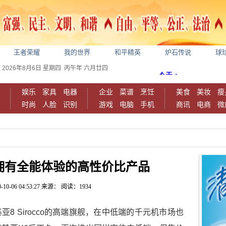
王者荣耀
我的世界
和平精英
炉石传说
球
2026年8月6日
星期四
丙午年 六月廿四
娱乐
家具
电器
企业
菜谱
烹饪
美食
美妆
瘦
时尚
人脸
识别
游戏
电脑
手机
商讯
电商
微
拥有全能体验的高性价比产品
-10-06 04:53:27
来源：
阅读：1934
8 Sirocco的高端旗舰，在中低端的千元机市场也