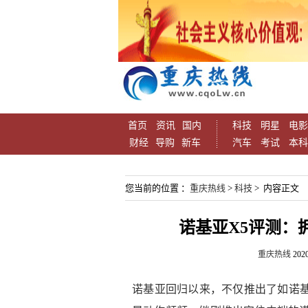
首页
资讯
国内
科技
明星
电影
财经
导购
新车
汽车
考试
本科
您当前的位置 ：
重庆热线
>
科技
> 内容正文
诺基亚X5评测：
重庆热线
2020
诺基亚回归以来，不仅推出了如诺基亚