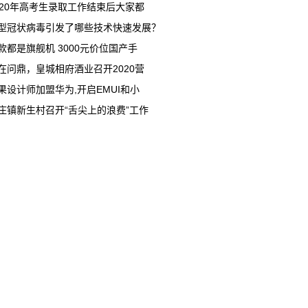
020年高考生录取工作结束后大家都
型冠状病毒引发了哪些技术快速发展？
款都是旗舰机 3000元价位国产手
在问鼎，皇城相府酒业召开2020营
果设计师加盟华为,开启EMUI和小
庄镇新生村召开“舌尖上的浪费”工作