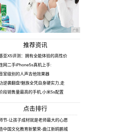
广告
推荐资讯
基亚X5评测：拥有全能体验的高性价
连网二手iPhone5s真机上手:
音室级别的人声吉他效果器
功逆袭翻盘!魅族全凭自身硬实力,走
阶段销售量最高的手机,小米5s配置
点击排行
师节-让孩子成材就是老师最大的心愿
造中国文化教育新繁荣-曲江新鸥鹏城