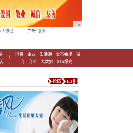
广告
球大作战
广告位招租
身
消费
企业
生活通
发布会场
微
店
商
商业
大数据
315爆光