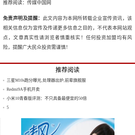
推荐阅读：
传媒中国网
免责声明及提醒：
此文内容为本网所转载企业宣传资讯，该
相关信息仅为宣传及传递更多信息之目的，不代表本网站观
点，文章真实性请浏览者慎重核实！任何投资加盟均有风
险，提醒广大民众投资需谨慎！
推荐阅读
三星M10s跑分曝光,处理器出炉,前辈旗舰服
Redmi9A手机开卖
小米10青春版评测：不只具备最便宜的50倍
变
5
LG下一代智能旗舰手机G6渲染图曝光
‘尾巴开箱’摩托罗拉全新旗舰,motoxpr