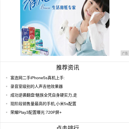
广告
推荐资讯
富连网二手iPhone5s真机上手:
录音室级别的人声吉他效果器
成功逆袭翻盘!魅族全凭自身硬实力,走
现阶段销售量最高的手机,小米5s配置
荣耀Play3配置曝光:720P屏+
点击排行