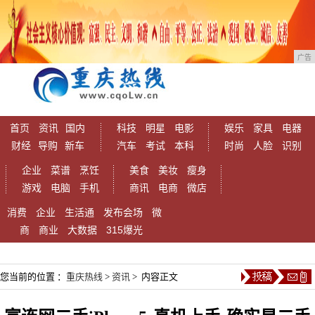
广告
首页
资讯
国内
科技
明星
电影
娱乐
家具
电器
财经
导购
新车
汽车
考试
本科
时尚
人脸
识别
企业
菜谱
烹饪
美食
美妆
瘦身
游戏
电脑
手机
商讯
电商
微店
消费
企业
生活通
发布会场
微
商
商业
大数据
315爆光
您当前的位置 ：
重庆热线
>
资讯
> 内容正文