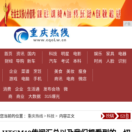
广告
首页
资讯
国内
科技
明星
电影
娱乐
家具
电器
财经
导购
新车
汽车
考试
本科
时尚
人脸
识别
企业
菜谱
烹饪
美食
美妆
瘦身
游戏
电脑
手机
商讯
电商
微店
消费
企业
生活通
发布会场
微
商
商业
大数据
315爆光
您当前的位置 ：
重庆热线
>
科技
> 内容正文