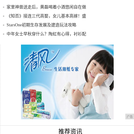
家里神兽送走后，黄磊喝着小酒悠闲自在做
美食，
《知否》接连三代高娶，女儿基本高嫁！盛
家是怎
StarsOne初期生存发展及建造玩法攻略
中年女士早秋穿什么？陶虹有心得，衬衫配
半身裙
自动驾驶大阅兵，江淮汽车技压群雄
渝潮制噪达人集市 漫起2020网红重庆烟火
气
广告
推荐资讯