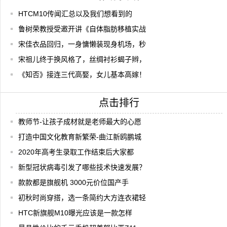
HTCM10传闻汇总以及我们想看到的
鲁树荣教授受邀开讲《自体脂肪移植实战
宋佳衣品回归，一身慵懒装现身机场，秒
宋祖儿终于换风格了，丝绸衬衫蝎子辫，
《知否》接连三代高娶，女儿基本高嫁！
点击排行
教师节-让孩子成材就是老师最大的心愿
打造中国文化教育新繁荣-曲江新鸥鹏城
2020年高考生录取工作结束后大家都
新型冠状病毒引发了哪些技术快速发展？
款款都是旗舰机 3000元价位国产手
初秋时尚穿搭，选一条简约大方连衣裙轻
HTC新旗舰M10曝光应该是一款怎样