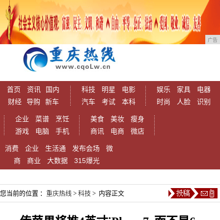
广告
首页
资讯
国内
科技
明星
电影
娱乐
家具
电器
财经
导购
新车
汽车
考试
本科
时尚
人脸
识别
企业
菜谱
烹饪
美食
美妆
瘦身
游戏
电脑
手机
商讯
电商
微店
消费
企业
生活通
发布会场
微
商
商业
大数据
315爆光
您当前的位置 ：
重庆热线
>
科技
> 内容正文