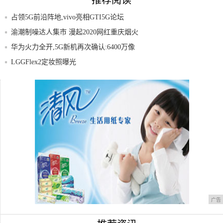
推荐阅读
占领5G前沿阵地,vivo亮相GTI5G论坛
渝潮制噪达人集市 漫起2020网红重庆烟火
气
华为火力全开,5G新机再次确认:6400万像
LGGFlex2定妆照曝光
深度解析:为何蓝宝石材质让手机厂商又爱
又恨?
iPhone7C,明年上市!
广告