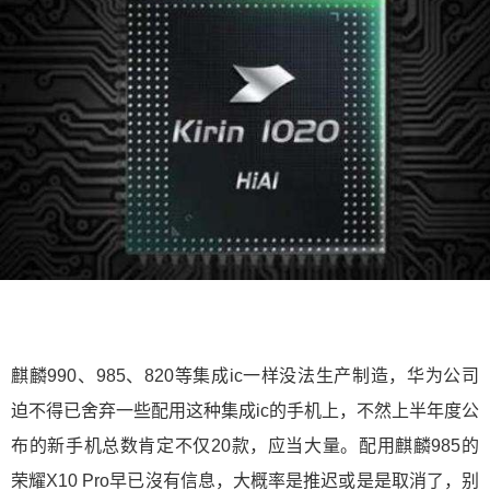
麒麟990、985、820等集成ic一样没法生产制造，华为公司
迫不得已舍弃一些配用这种集成ic的手机上，不然上半年度公
布的新手机总数肯定不仅20款，应当大量。配用麒麟985的
荣耀X10 Pro早已沒有信息，大概率是推迟或是是取消了，别