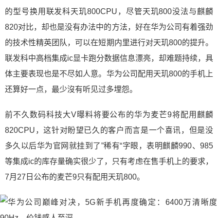
的型号换用联发科天玑800CPU，尽管天玑800没法与麒麟
820对比，却也是没有办法中的方法，好在华为公司有着强劲
的技术性精英团队，可以在短期内里进行对天玑800的提升。
联发科中高档集成ic显卡跑分数据信息漂亮，却难题持续，具
体主要表现也是不尽如人意。华为公司配用天玑800的手机上
还算好一点，最少沒有听见过多埋怨。
前不久数码科技大V曝料将要公布的华为麦芒9将配用麒麟
820CPU，这针对盼望已久的客户而言是一个喜讯，但是没
多久以后华为官网就挂到了”稀有“字眼，表明麒麟990、985
等集成ic的库存量确实很少了，只有考虑在售手机上的要求，
7月27日公布的麦芒9只有配用天玑800。