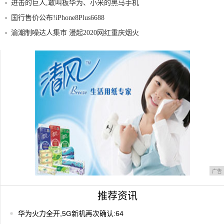
进击的巨人,敢叫板华为、小米的黑马手机
蓝魔M
国行售价公布!iPhone8Plus6688
渝潮制噪达人集市 漫起2020网红重庆烟火
气
Moto新机发布带鱼屏+4800万像素
2
广告
推荐资讯
华为火力全开,5G新机再次确认:64