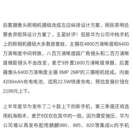
后置摄像头照相机摸组改成左边纵排设计方案，网民表明总
算舍弃矩阵设计方案了，五星好评！但是华为公司中档手机
上的照相机摸组大多数是套娃，主摄在4800万清晰度和6400
万清晰度中间转换，八百万清晰度超广角镜头和二百万清晰
度微距镜头不会改变，麦芒9外置1600万清晰度单摄，后置
摄像头6400万清晰度主摄 8MP 2MP的三摄相机组成。内嵌
4200mAh充电电池，适用22.5W快速充电，预估发展价钱在
2199元上下。
上半年度华为发布了二十款上下的新手机，第三季度还将选
用机海相术，麦芒9仅仅在其中的一款。因为遭受施压，华为
公司难以再发布配用麒麟990、985、820等集成ic的手机