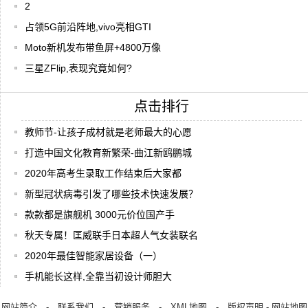
2
占领5G前沿阵地,vivo亮相GTI
Moto新机发布带鱼屏+4800万像
三星ZFlip,表现究竟如何?
点击排行
教师节-让孩子成材就是老师最大的心愿
打造中国文化教育新繁荣-曲江新鸥鹏城
2020年高考生录取工作结束后大家都
新型冠状病毒引发了哪些技术快速发展？
款款都是旗舰机 3000元价位国产手
秋天专属！匡威联手日本超人气女装联名
2020年最佳智能家居设备（一）
手机能长这样,全靠当初设计师胆大
网站简介
-
联系我们
-
营销服务
-
XML地图
-
版权声明
-
网站地图