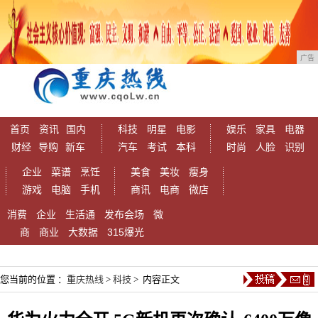
广告
首页
资讯
国内
科技
明星
电影
娱乐
家具
电器
财经
导购
新车
汽车
考试
本科
时尚
人脸
识别
企业
菜谱
烹饪
美食
美妆
瘦身
游戏
电脑
手机
商讯
电商
微店
消费
企业
生活通
发布会场
微
商
商业
大数据
315爆光
您当前的位置 ：
重庆热线
>
科技
> 内容正文