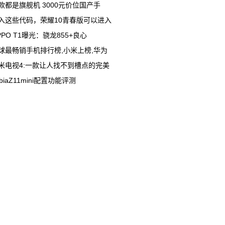
款都是旗舰机 3000元价位国产手
入这些代码，荣耀10青春版可以进入
PPO T1曝光：骁龙855+良心
球最畅销手机排行榜,小米上榜,华为
米电视4:一款让人找不到槽点的完美
ubiaZ11mini配置功能评测