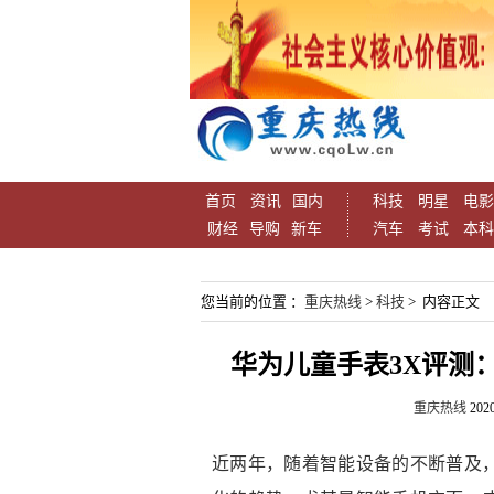
首页
资讯
国内
科技
明星
电影
财经
导购
新车
汽车
考试
本科
您当前的位置 ：
重庆热线
>
科技
> 内容正文
华为儿童手表3X评测：
重庆热线
2020
近两年，随着智能设备的不断普及