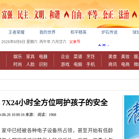
王者荣耀
我的世界
和平精英
炉石传说
球
2026年8月8日
星期六
丙午年 六月廿六
父亲节
娱乐
家具
电器
企业
菜谱
烹饪
美食
美妆
瘦
时尚
人脸
识别
游戏
电脑
手机
商讯
电商
微
7X24小时全方位呵护孩子的安全
-08-26 10:00:16
来源：
阅读：1968
，家中已经被各种电子设备所占领，甚至开始有低龄