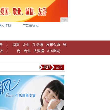
广告
球大作战
广告位招租
身
消费
企业
生活通
发布会场
微
店
商
商业
大数据
315爆光