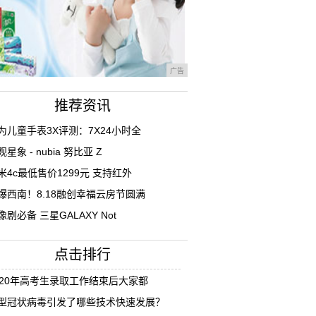
广告
推荐资讯
为儿童手表3X评测：7X24小时全
观星象 - nubia 努比亚 Z
米4c最低售价1299元 支持红外
爆西南！8.18融创幸福云房节圆满
像剧必备 三星GALAXY Not
点击排行
020年高考生录取工作结束后大家都
型冠状病毒引发了哪些技术快速发展？