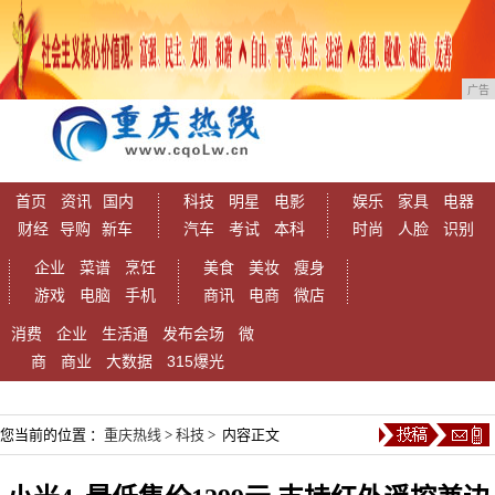
广告
首页
资讯
国内
科技
明星
电影
娱乐
家具
电器
财经
导购
新车
汽车
考试
本科
时尚
人脸
识别
企业
菜谱
烹饪
美食
美妆
瘦身
游戏
电脑
手机
商讯
电商
微店
消费
企业
生活通
发布会场
微
商
商业
大数据
315爆光
您当前的位置 ：
重庆热线
>
科技
> 内容正文