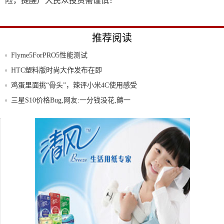
险，提醒广大民众投资需谨慎！
推荐阅读
Flyme5ForPRO5性能测试
HTC塑料版时尚大作发布在即
鸡蛋里面挑“骨头”，辣评小米4C使用感受
三星S10价格Bug,网友:一分钱没花,薅一
小米Note顶配版明10点与大家见面不见不散
大神F1还没有电信版么?