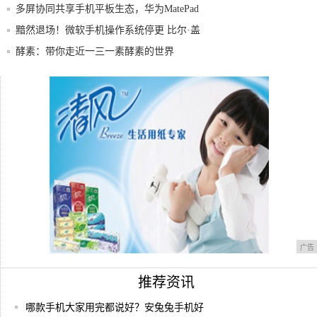
至12
多屏协同共享手机平板生态，华为MatePad
黯然退场！微软手机操作系统停更 比尔·盖
茨多
酵素：带你走近一三一素酵素的世界
苹果真狠心！iPhone8目前已跌至清仓价，
企业办公手机协同OA办公管理系统软件
广告
推荐资讯
哪款手机大家用完都说好？安兔兔手机好