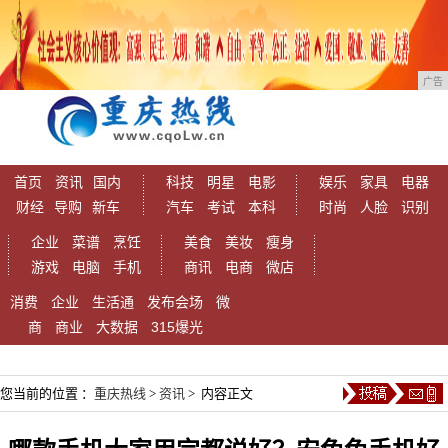
广告
首页
资讯
国内
科技
明星
电影
娱乐
家具
电器
财经
导购
新车
汽车
考试
本科
时尚
人脸
识别
企业
菜谱
烹饪
美食
美妆
瘦身
游戏
电脑
手机
商讯
电商
微店
消费
企业
生活通
发布会场
微
商
商业
大数据
315爆光
您当前的位置 ：
重庆热线
>
资讯
> 内容正文