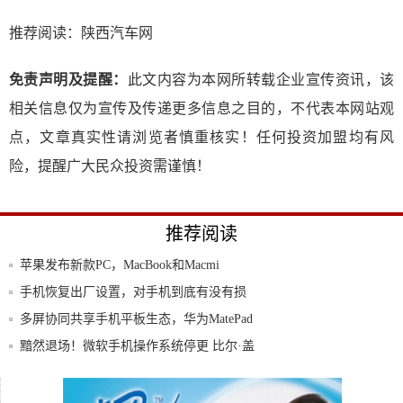
推荐阅读：
陕西汽车网
免责声明及提醒：
此文内容为本网所转载企业宣传资讯，该
相关信息仅为宣传及传递更多信息之目的，不代表本网站观
点，文章真实性请浏览者慎重核实！任何投资加盟均有风
险，提醒广大民众投资需谨慎！
推荐阅读
苹果发布新款PC，MacBook和Macmi
手机恢复出厂设置，对手机到底有没有损
坏？损坏
多屏协同共享手机平板生态，华为MatePad
黯然退场！微软手机操作系统停更 比尔·盖
茨多
好玩的BT手机网游《沙城之争》原汁原味
的传奇
鱼洞站外，我追到了“彩虹”