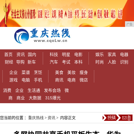
广告
首页
资讯
国内
科技
明星
电影
娱乐
家具
电器
财经
导购
新车
汽车
考试
本科
时尚
人脸
识别
企业
菜谱
烹饪
美食
美妆
瘦身
游戏
电脑
手机
商讯
电商
微店
消费
企业
生活通
发布会场
微
商
商业
大数据
315爆光
您当前的位置 ：
重庆热线
>
资讯
> 内容正文