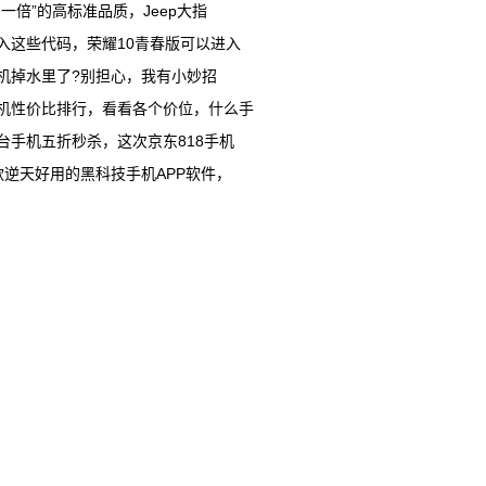
多一倍”的高标准品质，Jeep大指
入这些代码，荣耀10青春版可以进入
机掉水里了?别担心，我有小妙招
机性价比排行，看看各个价位，什么手
台手机五折秒杀，这次京东818手机
款逆天好用的黑科技手机APP软件，