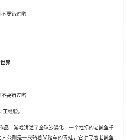
的世界
…正经脸。
冒险作品，游戏讲述了全球沙漠化，一个拄拐的老鲸鱼千
主人公则是一只骑着脚踏车的青蛙，它讲寻着老鲸鱼