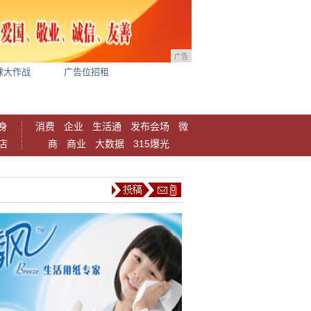
广告
球大作战
广告位招租
身
消费
企业
生活通
发布会场
微
店
商
商业
大数据
315爆光