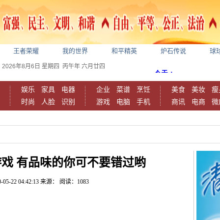
王者荣耀
我的世界
和平精英
炉石传说
球
2026年8月6日
星期四
丙午年 六月廿四
娱乐
家具
电器
企业
菜谱
烹饪
美食
美妆
瘦
时尚
人脸
识别
游戏
电脑
手机
商讯
电商
微
戏 有品味的你可不要错过哟
-05-22 04:42:13
来源：
阅读：1083