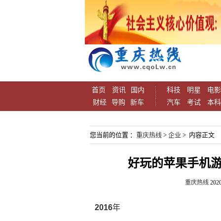
首页
资讯
国内
科技
明星
电影
财经
导购
新车
汽车
考试
本科
您当前的位置 ：
重庆热线
>
企业
> 内容正文
好玩的苹果手机游
重庆热线
2020
2016
年