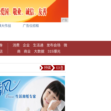
广告
球大作战
广告位招租
身
消费
企业
生活通
发布会场
微
店
商
商业
大数据
315爆光