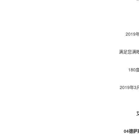
201
满足您满
18
2019年
04德