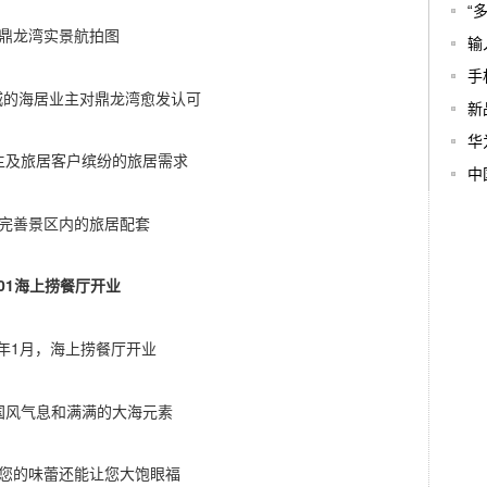
“
鼎龙湾实景航拍图
输
手
0城的海居业主对鼎龙湾愈发认可
新
华
主及旅居客户缤纷的旅居需求
中
完善景区内的旅居配套
01海上捞餐厅开业
9年1月，海上捞餐厅开业
国风气息和满满的大海元素
您的味蕾还能让您大饱眼福