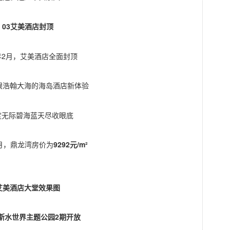
03艾美酒店封顶
9年2月，艾美酒店全面封顶
眼浩翰大海的海岛酒店新体验
0度无际碧海蓝天尽收眼底
3月，鼎龙湾房价为
9292元/m²
艾美酒店大堂效果图
萨斯水世界主题公园2期开放