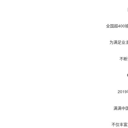
全国超40
为满足业
不断
201
满满中
不仅丰富