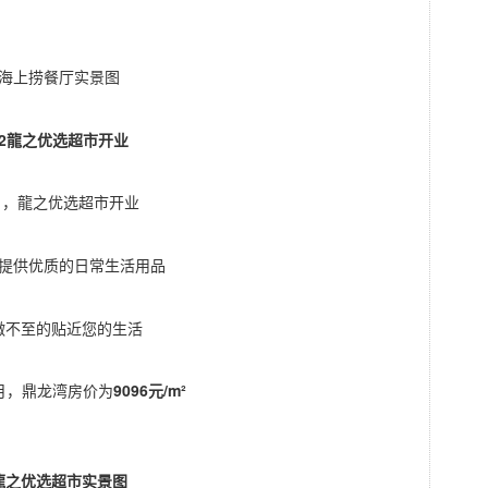
海上捞餐厅实景图
02龍之优选超市开业
月，龍之优选超市开业
提供优质的日常生活用品
微不至的贴近您的生活
2月，鼎龙湾房价为
9096元/m²
龍之优选超市实景图