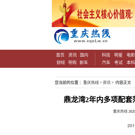
首页
资讯
国内
科技
明星
电影
财经
导购
新车
汽车
考试
本科
您当前的位置 ：
重庆热线
>
资讯
> 内容正文
鼎龙湾2年内多项配套落
重庆热线
2020
20