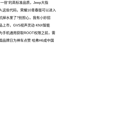
多一倍”的高标准品质，Jeep大指
入这些代码，荣耀10青春版可以进入
机掉水里了?别担心，我有小妙招
品上市，GVS视声灵动·KNX智能
为手机通用获取ROOT权限之前，需
国品牌日为神车点赞 哈弗H6成中国