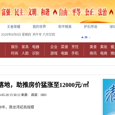
王者荣耀
我的世界
和平精英
炉石传说
球
2026年8月6日
星期四
丙午年 六月廿四
娱乐
家具
电器
企业
菜谱
烹饪
美食
美妆
瘦
时尚
人脸
识别
游戏
电脑
手机
商讯
电商
微
地，助推房价猛涨至12000元/㎡
-05-20 15:30:12
来源：
阅读：1803
19年，鼎龙湾初具规模