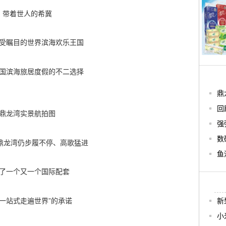
带着世人的希冀
受瞩目的世界滨海欢乐王国
国滨海旅居度假的不二选择
鼎
回
鼎龙湾实景航拍图
强
数
，鼎龙湾仍步履不停、高歌猛进
鱼
了一个又一个国际配套
“一站式走遍世界”的承诺
新
小