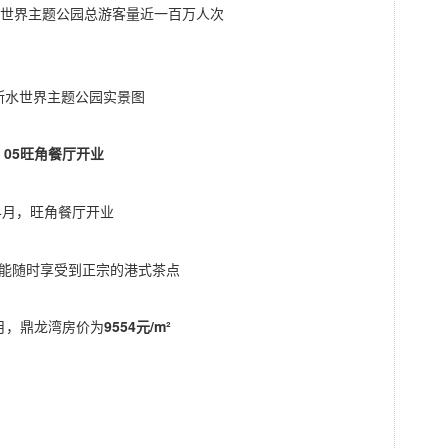
斯水世界主题公园总游客量近一百万人次
斯水世界主题公园实景图
05旺角餐厅开业
4月，旺角餐厅开业
能随时享受到正宗的港式茶点
5月，鼎龙湾房价为
9554元/m²