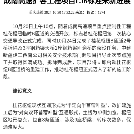
成南高速扩容工程项目LJ6标迎来新进展
重庆热线
2024-10-30 17:32:22
来源：
阅读：1274
10月20日上午10点，随着
成南高速项目
重点控制性工程
桂花枢纽临时B匝道的交通开放，标志着桂花枢纽第二次核心
交通导改正式完成，同时10月24日完成了桂花枢纽B匝道2号
桥拆除及3座钢箱梁天桥1座钢箱梁匝道桥的架设任务，
中建
新疆建工西南公司相关安全技术部门赴项目指导此次节点施
工并取得圆满成功。拆除完成后，项目部将立即
启动桂花枢
纽B匝道桥的重建工作，
推动
桂花枢纽正式迈入了新的施工阶
段。
建设意义
桂花枢纽现状互通形式为“半定向半苜蓿叶型”，改扩建施
工后为“对向双环苜蓿叶型”互通形式，主线为单侧加宽，枢纽
区地形复杂，包含8条匝道，涉及9座桥梁，转序次数多，保
通难度大。