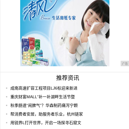
的全
iPhone 6/6s专用保护壳 必要时可当
广告
推荐资讯
成南高速扩容工程项目LJ6标迎来新进
重庆财富MALL“补一补湖畔生活节暨
秋季肠道“闹脾气”？华森制药痛泻宁颗
帮消费者安居，助服务者乐业，杭州链家
用锐界L打开世界，开启一场探寻石窟文