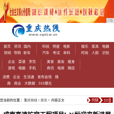
广告
首页
资讯
国内
科技
明星
电影
娱乐
家具
电器
财经
导购
新车
汽车
考试
本科
时尚
人脸
识别
企业
菜谱
烹饪
美食
美妆
瘦身
游戏
电脑
手机
商讯
电商
微店
消费
企业
生活通
发布会场
微
商
商业
大数据
315爆光
您当前的位置 ：
重庆热线
>
资讯
> 内容正文