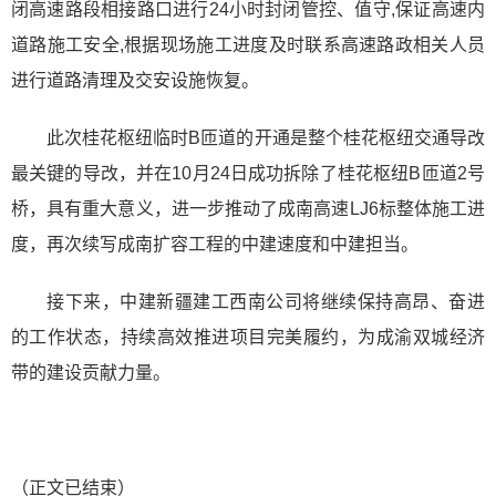
闭高速路段相接路口进行24小时封闭管控、值守,保证高速内
道路施工安全,根据现场施工进度及时联系高速路政相关人员
进行道路清理及交安设施恢复。
此次桂花枢纽临时B匝道的开通是整个桂花枢纽交通导改
最关键的导改，并在10月24日成功拆除了桂花枢纽B匝道2号
桥，具有重大意义，进一步推动了成南高速LJ6标整体施工进
度，再次续写成南扩容工程的中建速度和中建担当。
接下来，中建新疆建工西南公司将继续保持高昂、奋进
的工作状态，持续高效推进项目完美履约，为成渝双城经济
带的建设贡献力量。
（正文已结束）