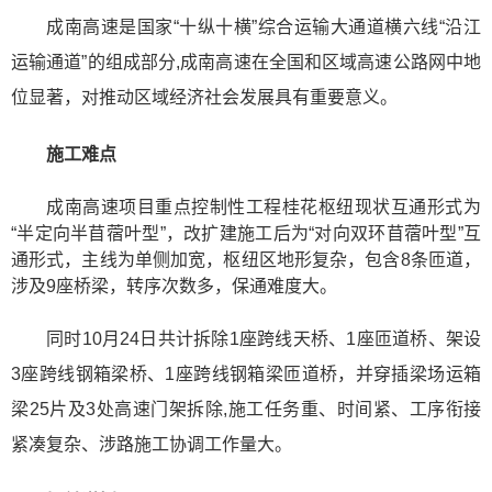
成南高速是国家“十纵十横”综合运输大通道横六线“沿江
运输通道”的组成部分,成南高速在全国和区域高速公路网中地
位显著，对推动区域经济社会发展具有重要意义。
施工难点
成南高速项目
重点控制性工程桂花枢纽现状互通形式为
“半定向半苜蓿叶型”，改扩建施工后为“对向双环苜蓿叶型”互
通形式，主线为单侧加宽，枢纽区地形复杂，包含8条匝道，
涉及9座桥梁，转序次数多，保通难度大。
同时10月24日共计拆除1座跨线天桥、1座匝道桥、架设
3座跨线钢箱梁桥、1座跨线钢箱梁匝道桥，并穿插梁场运箱
梁25片及3处高速门架拆除,施工任务重、时间紧、工序衔接
紧凑复杂、涉路施工协调工作量大。