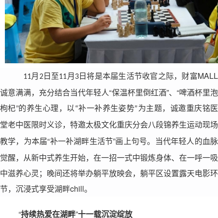
将是本届生活节收官之际，财富
MAL
11月2日至11月3日
诚意满满，充分结合当代年轻人“保温杯里倒红酒”、“啤酒杯里泡
枸杞”的养生心理，以
为
，诚邀重庆铭
“补一补养生姿势”
主题
堂
义
，特邀太极文化重庆分会
养生运动
老中医限时
诊
八段锦
现场
，为本届“补一补湖畔生活节”画上句号。当代年轻人的血
教学
觉醒，从新中式养生开始，在一招一式中锻炼身体、在一呼一吸
中滋养心灵；晚间还将举办躺平放映会，躺平区设置露天电影环
节，沉浸式享受湖畔chill。
“
持续热爱在湖畔
”
十一载沉淀绽放