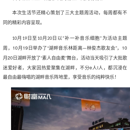
本次生活节还精心策划了三大主题周活动，每周都有不
。
同的精彩内容呈现
以
为活动
10月19日至10月20日
“补一补音乐细胞”
主题
周
10月19日举办了“
歌友会”，10
，
湖畔音乐林距离—林俊杰
月20日湖畔开放了“
”舞台，活动当天吸引了大批歌
素人自由麦
迷爱好者，大家因热爱聚集在湖畔，不分e人i人，都沉浸在
最自由最嗨唱的湖畔音乐阵地里，享受音乐的纯粹快乐！