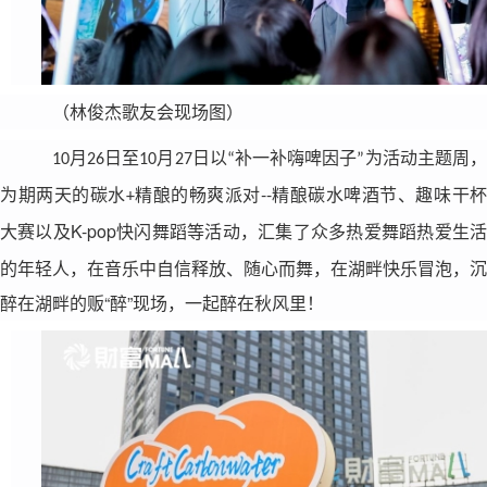
（林俊杰歌友会现场图）
以
啤
为活动
10月26日至10月27日
“补一补嗨
因子”
主题周
为期两天的碳水
精酿的
--
+
畅爽派对
精酿碳水啤酒节、趣味干
K
-pop
，汇集了众多热爱舞蹈热爱生
大赛以及
快闪舞蹈等活动
的年轻人，在音乐中自信释放、随心而舞，在湖畔快乐冒泡，沉
醉在湖畔的贩“醉”现场，一起醉在秋风里！