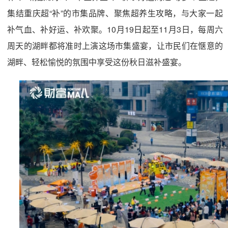
集结重庆超“补”的市集品牌、聚焦超养生攻略，与大家一起
补气血、补好运、补欢聚。10月19日起至11月3日，每周六
周天的湖畔都将准时上演这场市集盛宴，让市民们在惬意的
湖畔、轻松愉悦的氛围中享受这份秋日滋补盛宴。