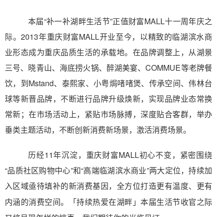
本届“补一补湖畔生活节”正值财富
MALL
十一周年庆之
际。2013年重庆财富MALL开业至今，以精致的临湖滨水商
业形态成为重庆品质生活的承载地。在品牌调整上，从湖景
三号、晓青山、海底捞火锅、醉湖美宴、
COMMUE
等老牌餐
饮，到
M
stand、泰熙家、小粤焗啫啫煲、传承空间、伟林台
球等新晋品牌，不断进行品牌升级焕新，实现品牌业态常换
常新；在市场活动上，紧贴市场脉搏，深度贴合客群，举办
垂类主题活动，不断创新消费新场景，激活消费场景。
历经11年沉淀，重庆财富
MALL
初心不变，紧密围绕
“品质社区购物中心”和“高端临湖滨水商业”两大定位，持续加
入区域亟待填补的新消费基因，全方位打造更有温
度、更有
「持续热爱在湖畔」本届生活节收官之际
内涵的消费空间
。