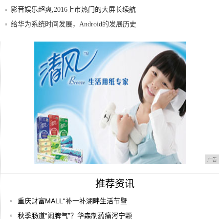
影音娱乐超爽,2016上市热门的大屏长续航
手
给华为系统时间发展，Android的发展历史
好评超两万vivoX7京东商城持续热销
删不掉的恶意APP,交给一键ROOT大师!
广告
推荐资讯
重庆财富MALL“补一补湖畔生活节暨
秋季肠道“闹脾气”？华森制药痛泻宁颗