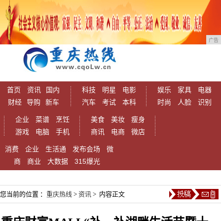
广告
首页
资讯
国内
科技
明星
电影
娱乐
家具
电器
财经
导购
新车
汽车
考试
本科
时尚
人脸
识别
企业
菜谱
烹饪
美食
美妆
瘦身
游戏
电脑
手机
商讯
电商
微店
消费
企业
生活通
发布会场
微
商
商业
大数据
315爆光
您当前的位置 ：
重庆热线
>
资讯
> 内容正文