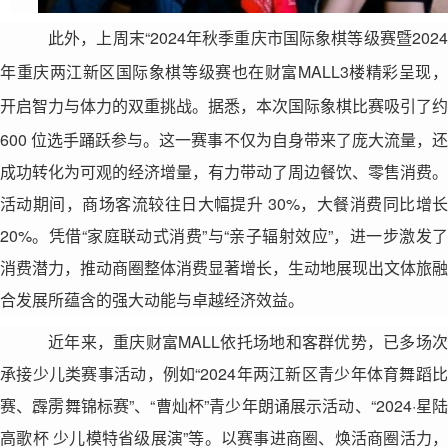
此外
上周末“2024年秋季重庆市国际象棋等级赛暨202
，
年重庆两江新区
等级
在财富
MALL
3楼精彩呈现
国际象棋
赛也
开启
据悉，本次国际象棋比赛吸引了约 
智力与体力的双重挑战。
600 位选手踊跃参与。这一赛事不仅为自身带来了庞大流量，还
成功转化为可观的经济增量，有力带动了周边餐饮、零售消费。
活动期间，商场客流较往日大幅提升 30%，大餐消费同比增长 
20%。凭借“家庭联动式消费”与“亲子辐射效应”，进一步激发了
消费潜力，推动商圈整体消费显著增长，生动地展现出文体旅融
合发展所蕴含的强大动能与卓越经济效益。
近年来，重庆财富
MALL
依托场地和客群优势，已多场
承接少儿类赛事活动，例如“2024年两江新区青少年体育舞蹈比
赛、霹雳舞锦标赛”、“曹灿杯”青少年朗诵展示活动、“2024·星陆
高歌杯 少儿模特省级展演”等。以赛事进商圈、焕活商圈活力，