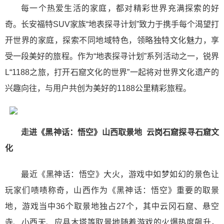
每一个热爱生活的家庭，都对精彩世界充满探索的好
奇。长安福特SUV家族“地表探寻计划”致力于携手每个渴望打
开世界的家庭，探索不同地域特色，领略独特文化魅力，享
受一段美好的旅程。作为“地表探寻计划”系列活动之一，锐界
L“1188之旅，打开石窟文化的世界”一起将对世界文化遗产的
兴趣向往，与用户共创为美好的1188公里精彩旅程。
走进《黑神话：悟空》山西取景地 云岗石窟探寻石窟文
化
最近《黑神话：悟空》大火，游戏中如梦如幻的景色让
玩家们啧啧称奇，山西作为《黑神话：悟空》重要的取景
地，游戏当中36个取景地独占27个，其中云冈石窟、悬空
寺、小西天、应县木塔等取景地随着游戏的火爆热度飙升，