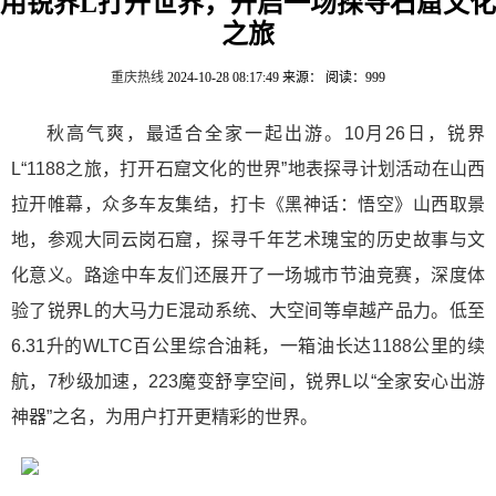
用锐界L打开世界，开启一场探寻石窟文化
之旅
重庆热线
2024-10-28 08:17:49
来源：
阅读：999
秋高气爽，最适合全家一起出游。10月26日，锐界
L“1188之旅，打开石窟文化的世界”地表探寻计划活动在山西
拉开帷幕，众多车友集结，打卡《黑神话：悟空》山西取景
地，参观大同云岗石窟，探寻千年艺术瑰宝的历史故事与文
化意义。路途中车友们还展开了一场城市节油竞赛，深度体
验了锐界L的大马力E混动系统、大空间等卓越产品力。低至
6.31升的WLTC百公里综合油耗，一箱油长达1188公里的续
航，7秒级加速，223魔变舒享空间，锐界L以“全家安心出游
神器”之名，为用户打开更精彩的世界。