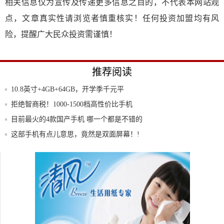
相关信息仅为宣传及传递更多信息之目的，不代表本网站观
点，文章真实性请浏览者慎重核实！任何投资加盟均有风
险，提醒广大民众投资需谨慎！
推荐阅读
10.8英寸+4GB+64GB，开学季千元平
拒绝智商税！1000-1500档高性价比手机
目前最火的4款国产手机 哪一个都是不错的
选择
这部手机有点儿意思，竟然是双面屏幕！!
iPadmini2体验苹果官方回收服务全过程
卡巴斯基移动版网站正式上线