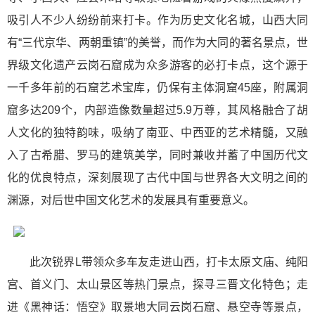
吸引人不少人纷纷前来打卡。作为历史文化名城，山西大同
有“三代京华、两朝重镇”的美誉，而作为大同的著名景点，世
界级文化遗产云岗石窟成为众多游客的必打卡点，这个源于
一千多年前的石窟艺术宝库，仍保有主体洞窟45座，附属洞
窟多达209个，内部造像数量超过5.9万尊，其风格融合了胡
人文化的独特韵味，吸纳了南亚、中西亚的艺术精髓，又融
入了古希腊、罗马的建筑美学，同时兼收并蓄了中国历代文
化的优良特点，深刻展现了古代中国与世界各大文明之间的
渊源，对后世中国文化艺术的发展具有重要意义。
此次锐界L带领众多车友走进山西，打卡太原文庙、纯阳
宫、首义门、太山景区等热门景点，探寻三晋文化特色；走
进《黑神话：悟空》取景地大同云岗石窟、悬空寺等景点，