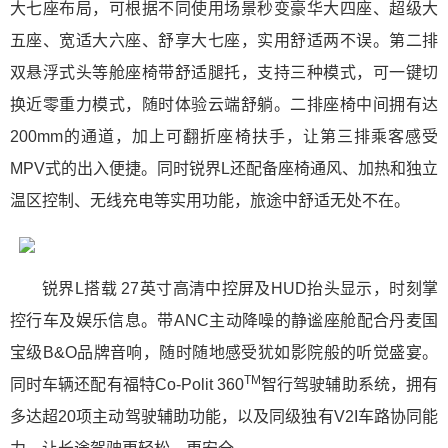
大七座布局，可根据不同使用场景秒变豪华大四座、超级大
五座、宽适大六座、舒享大七座，实用舒适两不误。第二排
双悬浮式头等舱座椅带舒适腿托，支持三种模式，可一键切
换近零重力模式，随时体验云端舒躺。二排座椅中间拥有达
200mm的通道，加上可翻折座椅扶手，让第三排乘客感受
MPV式的出入便捷。同时锐界L还配备座椅通风、加热和独立
温区控制、无线充电等实用功能，旅途中舒适无处不在。
锐界L搭载 27英寸高清中控屏及HUD抬头显示，时刻掌
控行车及娱乐信息。带ANC主动降噪的静谧座舱配合丹麦国
宝级B&O品牌音响，随时随地感受犹如影院般的听觉盛宴。
TM
同时车辆还配有福特Co-Polit 360
智行驾驶辅助系统，拥有
多达超20项主动驾驶辅助功能，以及同级独有V2I车路协同能