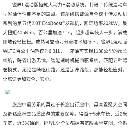
锐界L混动版搭载大马力E混动系统，打破了传统混动车
型省油但性能不足的缺点。该系统搭载源自全球十佳发动机
®
系列的第五代2.0T EcoBoost
发动机，额定功率202kW，最
大扭矩405N·m，百公里加速7.1s，起步超车快人一步，满载
爬坡轻轻松松。成熟可靠动力分流技术加持下，锐界L混动版
WLTC百公里油耗仅为6.31L，一箱油可实现1188公里的超长
续航，跨省出游无忧。智能适时机械四驱系统，匹配五种驾
驶模式，无论是崎岖山路，还是泥泞路段，都能轻松应对，
让旅途更加安全、安心。
旅途中最劳累的莫过于长途出行途中，毋庸置疑大空间
及舒适座椅是品质出游的重要保障。得益于5米车长、近2米
车宽、近3米轴距，锐界L让全员都拥有宽敞乘坐空间。全系