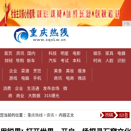
广告
首页
资讯
国内
科技
明星
电影
娱乐
家具
电器
财经
导购
新车
汽车
考试
本科
时尚
人脸
识别
企业
菜谱
烹饪
美食
美妆
瘦身
游戏
电脑
手机
商讯
电商
微店
消费
企业
生活通
发布会场
微
商
商业
大数据
315爆光
您当前的位置 ：
重庆热线
>
资讯
> 内容正文