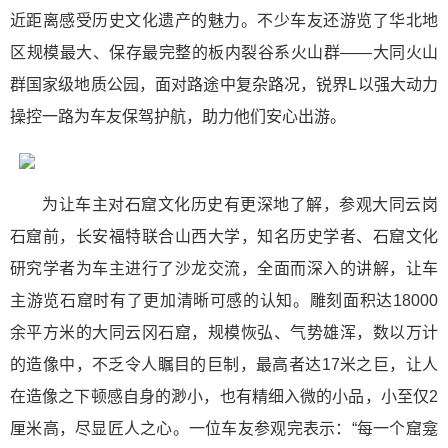
近距离感受历史文化遗产的魅力。不少车友还游览了华北地
区规模最大、保存最完整的板内裂谷系火山群——大同火山
群国家级地质公园，面对路途中复杂路况，锐界L以强大动力
操控一路为车友保驾护航，助力他们安心出游。
为让车主对石窟文化历史有更深地了解，参观大同云岗
石窟前，长安福特联合山西大学，知名历史学者、石窟文化
研究学者为车主进行了沙龙交流，全面而深入的讲解，让车
主游览石窟时有了更加清晰可感的认知。雕刻面积达18000
余平方米的大同云冈石窟，规模恢弘、气势雄浑，数以万计
的造像中，不乏令人瞩目的巨制，最高者达17米之巨，让人
在造像之下顿感自身的渺小，也有精细入微的小品，小至仅2
厘米高，尽显匠人之心。一位车友参观完表示：“每一个窟龛