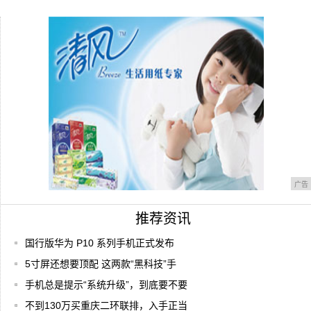
动
数码大方成功入选重庆市服务商资源池
诺基亚迷你小屏原型手机流出：外观设计绝
了，没
广告
推荐资讯
国行版华为 P10 系列手机正式发布
5寸屏还想要顶配 这两款“黑科技”手
手机总是提示“系统升级”，到底要不要
不到130万买重庆二环联排，入手正当