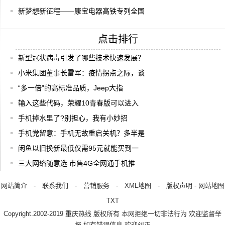
新梦想新征程——康宝电器高铁专列全国
点击排行
新型冠状病毒引发了哪些技术快速发展？
小米集团董事长雷军：疫情拐点之际，谈
“多一倍”的高标准品质，Jeep大指
输入这些代码，荣耀10青春版可以进入
手机掉水里了?别担心，我有小妙招
手机党留意：手机无故重启关机？多半是
闲鱼以旧换新最低仅需95元就能买到一
三大网络随意选 市售4G全网通手机推
网站简介
-
联系我们
-
营销服务
-
XML地图
-
版权声明
-
网站地图
TXT
Copyright.2002-2019
重庆热线
版权所有 本网拒绝一切非法行为 欢迎监督举
报 如有错误信息 欢迎纠正