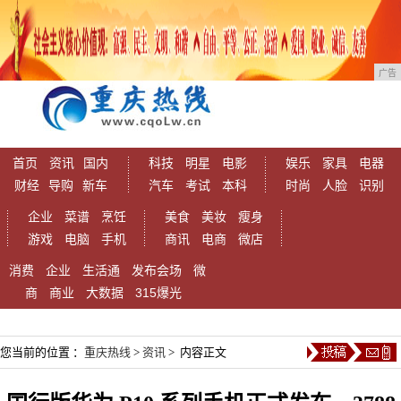
广告
首页
资讯
国内
科技
明星
电影
娱乐
家具
电器
财经
导购
新车
汽车
考试
本科
时尚
人脸
识别
企业
菜谱
烹饪
美食
美妆
瘦身
游戏
电脑
手机
商讯
电商
微店
消费
企业
生活通
发布会场
微
商
商业
大数据
315爆光
您当前的位置 ：
重庆热线
>
资讯
> 内容正文