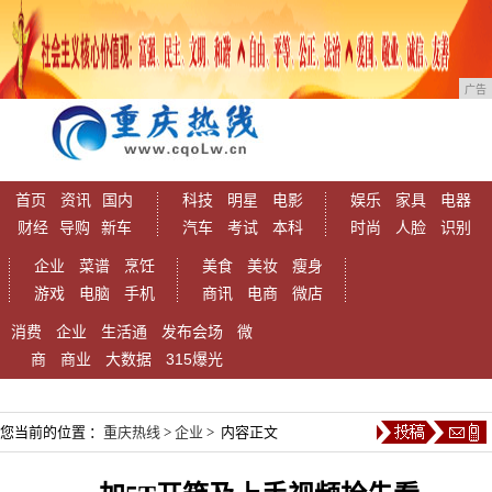
广告
首页
资讯
国内
科技
明星
电影
娱乐
家具
电器
财经
导购
新车
汽车
考试
本科
时尚
人脸
识别
企业
菜谱
烹饪
美食
美妆
瘦身
游戏
电脑
手机
商讯
电商
微店
消费
企业
生活通
发布会场
微
商
商业
大数据
315爆光
您当前的位置 ：
重庆热线
>
企业
> 内容正文