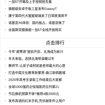
一加5T开箱及上手视频抢先看
旗舰级安卓平板三星发布GalaxyT
康宁第四代大猩猩玻璃来了日常跌落摔不
诺基亚X6体验：国内独占，诺基亚做了
全面屏双摄旗舰一加5T全线开放购买
点击排行
今年“避寒游”提前开启，北海成为新兴
冬天来临，选择北海带温暖过冬
教师节-让孩子成材就是老师最大的心愿
打造中国文化教育新繁荣-曲江新鸥鹏城
2020年高考生录取工作结束后大家都
全球1000强药企恒瑞医药位列第21
节后换机预算不够?推荐4款2000元
发布高调的红米手机,凭优越条件让用户