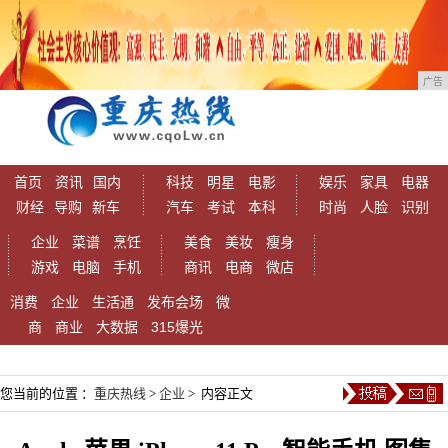
广告
首页
资讯
国内
科技
明星
电影
娱乐
家具
电器
财经
导购
新车
汽车
考试
本科
时尚
人脸
识别
企业
菜谱
烹饪
美食
美妆
瘦身
游戏
电脑
手机
商讯
电商
微店
消费
企业
生活通
发布会场
微
商
商业
大数据
315爆光
您当前的位置 ：
重庆热线
>
企业
> 内容正文