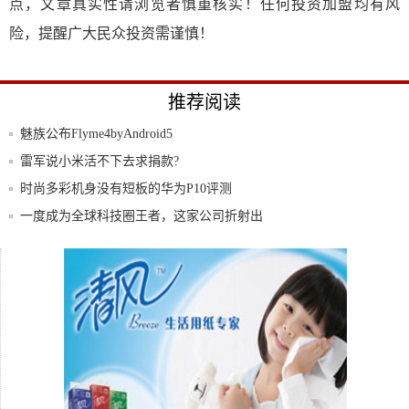
点，文章真实性请浏览者慎重核实！任何投资加盟均有风
险，提醒广大民众投资需谨慎！
推荐阅读
魅族公布Flyme4byAndroid5
雷军说小米活不下去求捐款?
时尚多彩机身没有短板的华为P10评测
一度成为全球科技圈王者，这家公司折射出
台湾制
三星E300S5
FlymeOS3.7