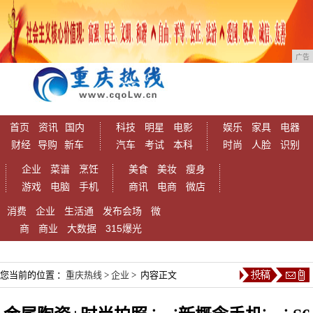
广告
首页
资讯
国内
科技
明星
电影
娱乐
家具
电器
财经
导购
新车
汽车
考试
本科
时尚
人脸
识别
企业
菜谱
烹饪
美食
美妆
瘦身
游戏
电脑
手机
商讯
电商
微店
消费
企业
生活通
发布会场
微
商
商业
大数据
315爆光
您当前的位置 ：
重庆热线
>
企业
> 内容正文