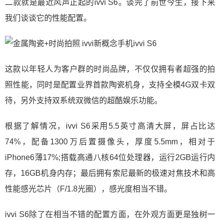
二款就是最近风声正起的ivvi S6。谈完了前世今生，接下来
我们谈谈它的性能配置。
这款以年轻人为客户群的时尚品牌，不仅仅拥有者超强的拍
照性能，同时是配置业界首款陶瓷机身，支持全模4G双卡双
待，另外支持双系统双微信的超酷娱乐功能。
根据了解情况，ivvi S6采用5.5英寸高清大屏，屏占比达
74%，配备1300万后置摄像头，厚度5.5mm，相对于
iPhone6薄17%;搭载高通八核64位处理器，运行2GB运行内
存，16GB机身内存；最后拥有索尼最新的极速对焦技术和高
性能感光芯片（F/1.8光圈），感光度相当不错。
ivvi S6除了在相当不错的配置方面，在外观方面更是独树一