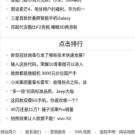
智能门锁市场大洗牌，小米、360等的
图说麦芒4，电信用户的福利，华为的一
三星首款折叠屏智能手机Galaxy
邓超代言酷比F2亮相 裸眼3D再添新
点击排行
新型冠状病毒引发了哪些技术快速发展？
输入这些代码，荣耀10青春版可以进入
款款都是旗舰机 3000元价位国产手
小米集团董事长雷军：疫情拐点之际，谈
“多一倍”的高标准品质，Jeep大指
这四款双模5G手机，你喜欢哪一个？
40万还是21万？锤子坚果Pro销量
拍照效果让人欲罢不能！vivo X2
网站简介
-
联系我们
-
营销服务
-
XML地图
-
版权声明
-
网站地图