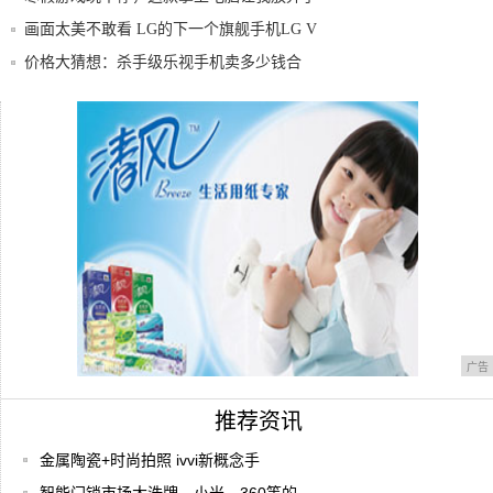
手机游
画面太美不敢看 LG的下一个旗舰手机LG V
价格大猜想：杀手级乐视手机卖多少钱合
适？
智能门锁市场大洗牌，小米、360等的入
局，究
签约电竞战队GK，努比亚红魔电竞游戏手
机迷彩
广告
推荐资讯
金属陶瓷+时尚拍照 ivvi新概念手