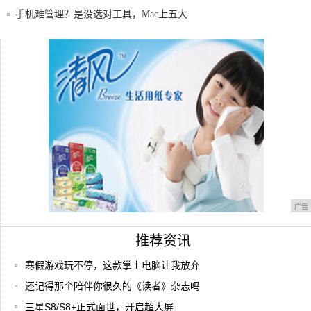
机迷彩
手机难管理？是没选对工具，Mac上五大
iOS
《跑跑卡丁车》手游靠情怀重生，为什么智
能手机
小米10改进手机自动亮度调节：两个传感
器，4
广告
推荐资讯
寒假游戏玩不停，这款掌上电脑让我放弃
还记得那个陪伴你很久的《读者》杂志吗
三星S8/S8+正式面世，开启超大屏