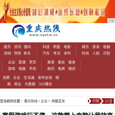
广告
首页
资讯
国内
科技
明星
电影
娱乐
家具
电器
财经
导购
新车
汽车
考试
本科
时尚
人脸
识别
企业
菜谱
烹饪
美食
美妆
瘦身
游戏
电脑
手机
商讯
电商
微店
消费
企业
生活通
发布会场
微
商
商业
大数据
315爆光
您当前的位置 ：
重庆热线
>
企业
> 内容正文