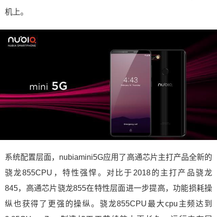
机上。
系统配置层面，nubiamini5G应用了高通芯片主打产品全新的
骁龙855CPU，特性强悍。对比于2018的主打产品骁龙
845，高通芯片骁龙855在特性层面进一步提高，功能损耗操
纵也获得了更强的操纵。骁龙855CPU最大cpu主频达到