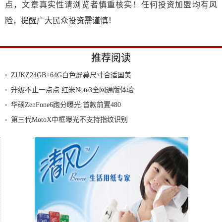
点，文章真实性请浏览者慎重核实！任何投资加盟均有风
险，提醒广大民众投资需谨慎！
推荐阅读
ZUKZ24GB+64G白色屏幕尺寸合适国美
升级不止一点点 红米Note3全网通版体验
华硕ZenFone6跑分曝光:首款前置480
第三代MotoX中框曝光不支持指纹识别
不只是无边框一个亮点感受努比亚z9的与众
不同
华为畅享6评测:前方4100mAh高能预警