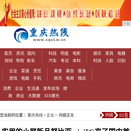
广告
首页
资讯
国内
科技
明星
电影
娱乐
家具
电器
财经
导购
新车
汽车
考试
本科
时尚
人脸
识别
企业
菜谱
烹饪
美食
美妆
瘦身
游戏
电脑
手机
商讯
电商
微店
消费
企业
生活通
发布会场
微
商
商业
大数据
315爆光
您当前的位置 ：
重庆热线
>
企业
> 内容正文