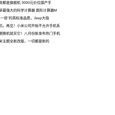
款都是旗舰机 3000元价位国产手
卓最强大的科学计算器 图形计算器M
多一倍”的高标准品质，Jeep大指
机，再见！小米公司开始不允许手机系
期换机就买它！八月份新发布热门手机
米主题全新改版，一切都是新的