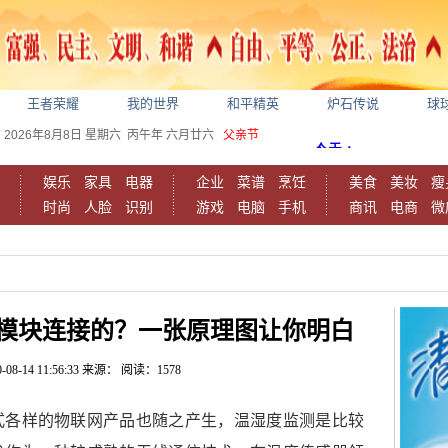
王者荣耀
我的世界
和平精英
炉石传说
球
2026年8月8日
星期六
丙午年 六月廿六
父亲节
娱乐
家具
电器
企业
菜谱
烹饪
美食
美妆
瘦
时尚
人脸
识别
游戏
电脑
手机
商讯
电商
微
模块连接的？一张原理图让你明白
-08-14 11:56:33
来源：
阅读：1578
式各样的物联网产品也随之产生，温湿度监测是比较