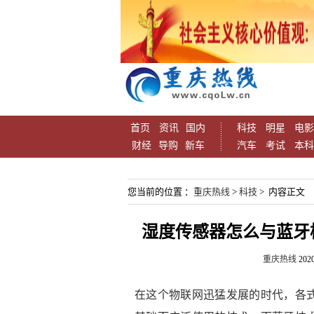
首页
资讯
国内
科技
明星
电影
财经
导购
新车
汽车
考试
本科
您当前的位置 ：
重庆热线
>
科技
> 内容正文
湿度传感器怎么与蓝牙
重庆热线
2020
在这个物联网迅猛发展的时代，各