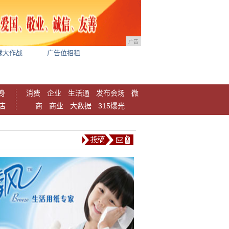
广告
球大作战
广告位招租
身
消费
企业
生活通
发布会场
微
店
商
商业
大数据
315爆光