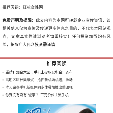
推荐阅读：
红妆女性网
免责声明及提醒：
此文内容为本网所转载企业宣传资讯，该
相关信息仅为宣传及传递更多信息之目的，不代表本网站观
点，文章真实性请浏览者慎重核实！任何投资加盟均有风
险，提醒广大民众投资需谨慎！
推荐阅读
重磅！烟台六区可手机上提取公积金！还有
这些业
高明区区长梁耀斌：抢抓新机场机遇，推动
高质量
昨天诸多手机新媒体同步体叠加推出重磅视
频图片
你到底有没有“诚意”！百元价位主流手机
399
重庆移动：视频彩铃未来不可限量
手机浏览器还在用百度？5款轻巧实用的搜