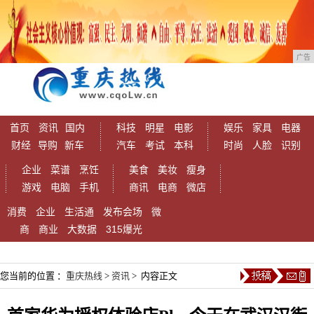
广告
首页
资讯
国内
科技
明星
电影
娱乐
家具
电器
财经
导购
新车
汽车
考试
本科
时尚
人脸
识别
企业
菜谱
烹饪
美食
美妆
瘦身
游戏
电脑
手机
商讯
电商
微店
消费
企业
生活通
发布会场
微
商
商业
大数据
315爆光
您当前的位置 ：
重庆热线
>
资讯
> 内容正文