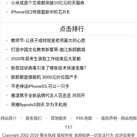
小米成首个交易额突破10亿元的天猫商
iPhoneSE2传搭载新中阶芯片B
点击排行
教师节-让孩子成材就是老师最大的心愿
打造中国文化教育新繁荣-曲江新鸥鹏城
2020年高考生录取工作结束后大家都
新型冠状病毒引发了哪些技术快速发展？
款款都是旗舰机 3000元价位国产手
不老神话iPhone5S,可以一只手
雅漾携手全新品牌代言人范丞丞 共同开
荣耀flypods3测评,华为手机用
网站简介
-
联系我们
-
营销服务
-
XML地图
-
版权声明
-
网站地图
TXT
Copyright.2002-2019
重庆热线
版权所有 本网拒绝一切非法行为 欢迎监督举