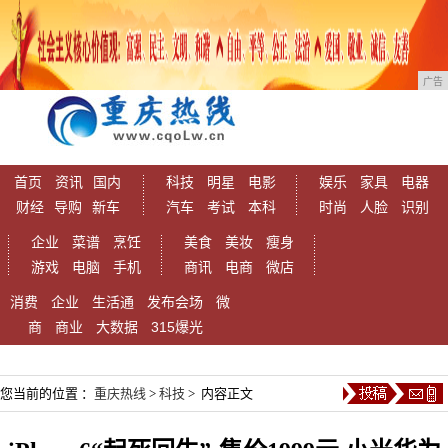
广告
首页
资讯
国内
科技
明星
电影
娱乐
家具
电器
财经
导购
新车
汽车
考试
本科
时尚
人脸
识别
企业
菜谱
烹饪
美食
美妆
瘦身
游戏
电脑
手机
商讯
电商
微店
消费
企业
生活通
发布会场
微
商
商业
大数据
315爆光
您当前的位置 ：
重庆热线
>
科技
> 内容正文