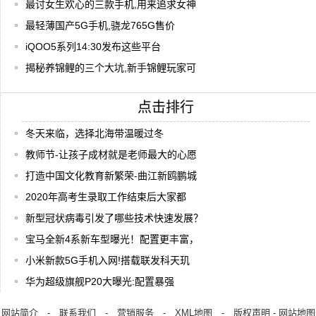
最讨女生欢心的三款手机,用来追求女神
最轻薄国产5G手机,骁龙765G售价
iQOO5系列14:30发布这些平台
揭秘养锦鲤的三个大坑,新手锦鲤玩家可
点击排行
冬天来临，选择北海带温暖过冬
教师节-让孩子成材就是老师最大的心愿
打造中国文化教育新繁荣-曲江新鸥鹏城
2020年高考生录取工作结束后大家都
新型冠状病毒引发了哪些技术快速发展？
宝马全新4系新车型曝光！配置更丰富，
小米新款5G手机入网!搭载联发科天玑
华为超级旗舰P20大曝光:配置暴强
网站简介
-
联系我们
-
营销服务
-
XML地图
-
版权声明
-
网站地图