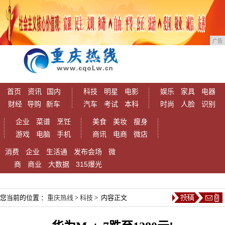
广告
首页
资讯
国内
科技
明星
电影
娱乐
家具
电器
财经
导购
新车
汽车
考试
本科
时尚
人脸
识别
企业
菜谱
烹饪
美食
美妆
瘦身
游戏
电脑
手机
商讯
电商
微店
消费
企业
生活通
发布会场
微
商
商业
大数据
315爆光
您当前的位置 ：
重庆热线
>
科技
> 内容正文