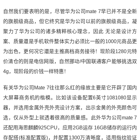
自然我们要表明的是，尽管华为公司mate 7早已并不是全新
的旗舰级商品，但它终究是华为公司以前的旗舰级商品，凝
聚力了华为公司的诸多精粹核心理念，因此 无论是设计方
案、质量還是手机软件整体实力必须比一般的1000元商品更
为出色，更何况它還是主推高档商务接待！现阶段1280元特
价清仓的则是电信网版，自然挪动/中国联通客户能够挑选双
4g，现阶段的价钱一样特惠！
有关华为公司Mate 7往往那么红的缘故主要是它开辟了国内
大屏幕商务机的楷模。比如该设备配置6英寸1081080显示
器，并选用金属外壳外壳设计方案，出示金黄的外壳颜色可
选，仅从外型上就透着很高的质量感。此外华为公司mate 7
还配用海思麒麟925CPU，应用2GB运存 16GB储存的运行内
存配搭(标准配置版)，并配置1300万清晰度，适用指纹验证