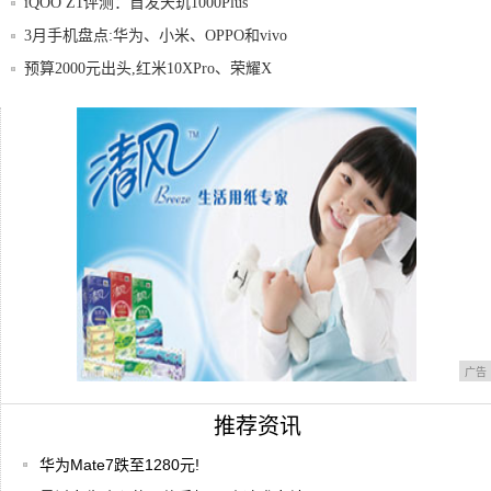
iQOO Z1评测：首发天玑1000Plus
3月手机盘点:华为、小米、OPPO和vivo
预算2000元出头,红米10XPro、荣耀X
小米新品手机曝光:Redmi10x首发搭载联
华硕ZenFone飞马3知道吗?你的手机已经
广告
推荐资讯
华为Mate7跌至1280元!