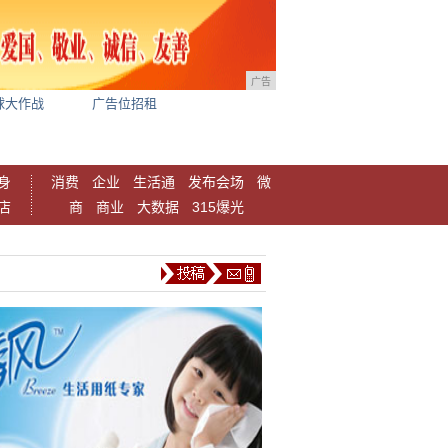
广告
球大作战
广告位招租
身
消费
企业
生活通
发布会场
微
店
商
商业
大数据
315爆光