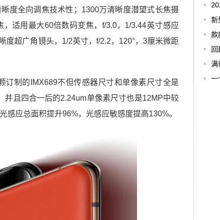
2
全清晰度全向调焦技术性；1300万清晰度潜望式长焦摄
新
适用最大60倍数码变焦，f/3.0，1/3.44英寸感应
款
晰度超广角镜头，1/2英寸，f/2.2，120°，3厘米微距
回
满
一
主摄这颗订制的IMX689不但传感器尺寸和单像素尺寸全是
。并且四合一后的2.24um单像素尺寸也是12MP中较
89光感应总面积提升96%，光感应敏感度提高130%。