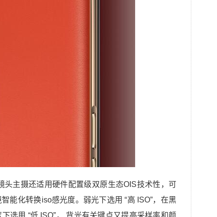
的广角镜头主摄还适用硬件配置级双原生态OIS技术性，可
化转换iso感光度。弱光下选用 “高 ISO”，在黑
选用 “低 ISO”， 背光有关键点又提高采样率和颜