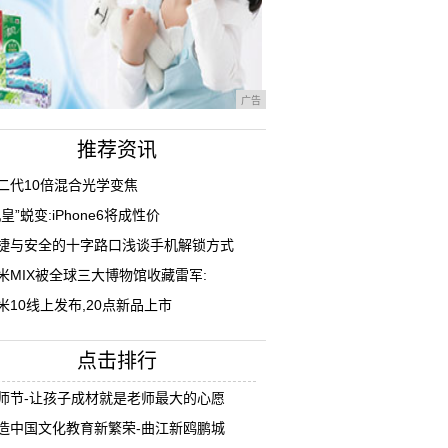
广告
推荐资讯
二代10倍混合光学变焦
机皇”蜕变:iPhone6将成性价
捷与安全的十字路口浅谈手机解锁方式
米MIX被全球三大博物馆收藏雷军:
米10线上发布,20点新品上市
点击排行
师节-让孩子成材就是老师最大的心愿
造中国文化教育新繁荣-曲江新鸥鹏城