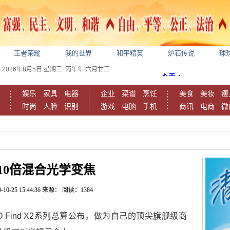
王者荣耀
我的世界
和平精英
炉石传说
球
2026年8月5日
星期三
丙午年 六月廿三
娱乐
家具
电器
企业
菜谱
烹饪
美食
美妆
瘦
时尚
人脸
识别
游戏
电脑
手机
商讯
电商
微
10倍混合光学变焦
-10-25 15:44:36
来源：
阅读：1384
 Find X2系列总算公布。做为自己的顶尖旗舰级商