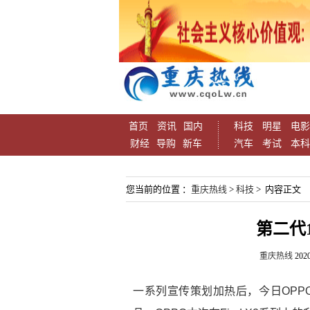
首页
资讯
国内
科技
明星
电影
财经
导购
新车
汽车
考试
本科
您当前的位置 ：
重庆热线
>
科技
> 内容正文
第二代
重庆热线
2020
一系列宣传策划加热后，今日OPPO