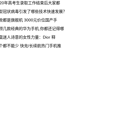
020年高考生录取工作结束后大家都
型冠状病毒引发了哪些技术快速发展？
款都是旗舰机 3000元价位国产手
顾几款经典的华为手机,你都还记得哪
载迷人诗意的女性力量：Dior 释
个都不能少 快充/长续航热门手机推