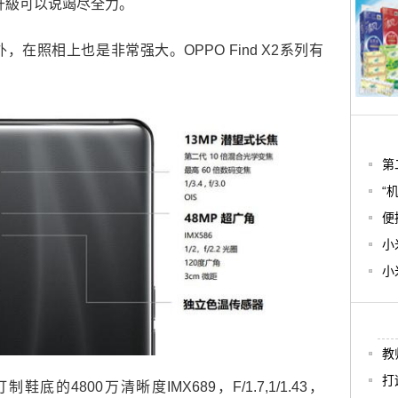
上的升級可以说竭尽全力。
在照相上也是非常强大。OPPO Find X2系列有
第
“
便
小
小
教
打
订制鞋底的4800万清晰度IMX689，F/1.7,1/1.43，