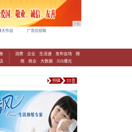
广告
球大作战
广告位招租
身
消费
企业
生活通
发布会场
微
店
商
商业
大数据
315爆光