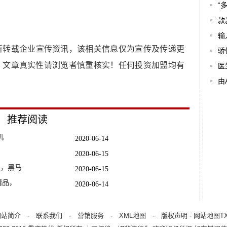
“
款
输
所转载企业宣传资讯，该相关信息仅为宣传及传递更
骄
，文章真实性请浏览者慎重核实！任何投资加盟均有
医
由
推荐阅读
机
2020-06-14
2020-06-15
烈，黑马
2020-06-15
精品，
2020-06-14
，买给老妈
2020-06-14
2020-06-15
网站简介
-
联系我们
-
营销服务
-
XML地图
-
版权声明
-
网站地图
T