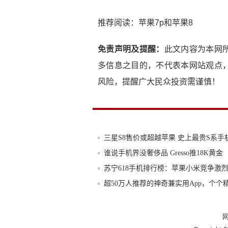
推荐阅读：
苹果7p和苹果8
免责声明及提醒：
此文内容为本网
多信息之目的，不代表本网站观点
风险，提醒广大民众投资需谨慎！
三星S8售价或超越苹果 史上最贵S系手
谁说手机界没奢侈品 Gresso推18K黄金
苏宁618手机排行榜：苹果小米竞争激
超50万人推荐的神奇兼实用App，个个
家里三个手机都是荣耀的，这是第四个
LV联名苹果跨界，首发24K金老花iPhon