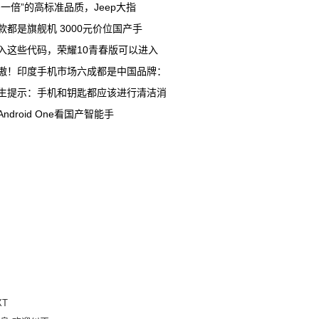
多一倍”的高标准品质，Jeep大指
款都是旗舰机 3000元价位国产手
入这些代码，荣耀10青春版可以进入
傲！印度手机市场六成都是中国品牌：
生提示：手机和钥匙都应该进行清洁消
Android One看国产智能手
XT