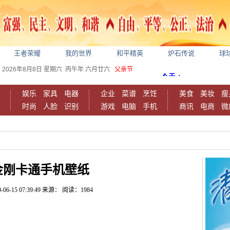
王者荣耀
我的世界
和平精英
炉石传说
球
2026年8月8日
星期六
丙午年 六月廿六
父亲节
娱乐
家具
电器
企业
菜谱
烹饪
美食
美妆
瘦
时尚
人脸
识别
游戏
电脑
手机
商讯
电商
微
金刚卡通手机壁纸
-06-15 07:39:49
来源：
阅读：1984