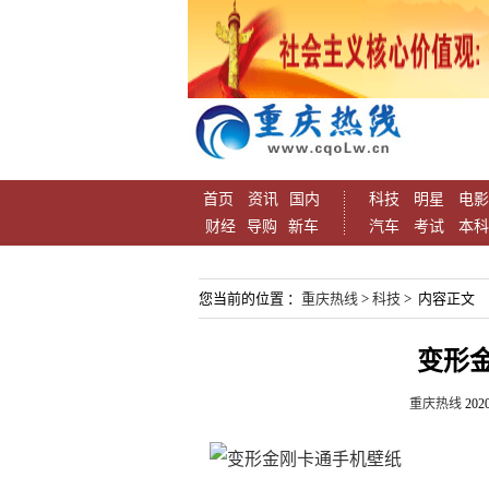
首页
资讯
国内
科技
明星
电影
财经
导购
新车
汽车
考试
本科
您当前的位置 ：
重庆热线
>
科技
> 内容正文
变形
重庆热线
2020