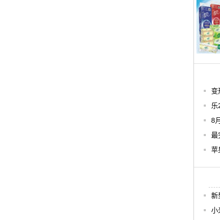
变
乐
8
最
苹
新
小