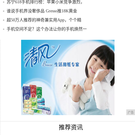
苏宁618手机排行榜：苹果小米竞争激烈，
黑马
谁说手机界没奢侈品 Gresso推18K黄金
超50万人推荐的神奇兼实用App，个个精
品，
手机空间不足？这个办法让你的手机焕然一
新
苹果手机耗电快？真的都是电池的原因嘛，
可能这
魅族太良心，骁龙855Plus+4800万+
广告
推荐资讯