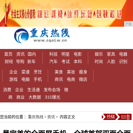
广告
首页
资讯
国内
科技
明星
电影
娱乐
家具
电器
财经
导购
新车
汽车
考试
本科
时尚
人脸
识别
企业
菜谱
烹饪
美食
美妆
瘦身
游戏
电脑
手机
商讯
电商
微店
消费
企业
生活通
发布会场
微
商
商业
大数据
315爆光
您当前的位置 ：
重庆热线
>
资讯
> 内容正文