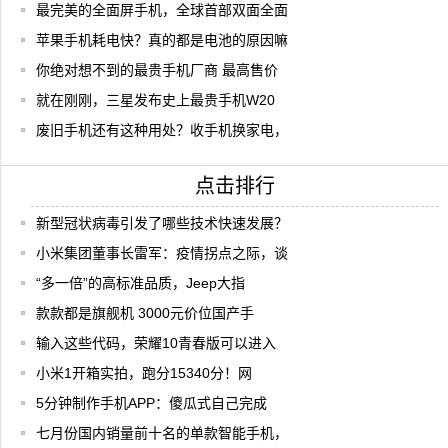
最完美的全面屏手机，全球首部双面全面
苹果手机耗电快？真的都是电池的原因嘛
你绝对想不到的最贵手机厂商 最高售价
就在刚刚，三星发布史上最贵手机W20
废旧手机还有这种用处？收手机换家电，
点击排行
新型冠状病毒引发了哪些技术快速发展？
小米集团董事长雷军：疫情拐点之际，谈
“多一倍”的高标准品质，Jeep大指
款款都是旗舰机 3000元价位国产手
输入这些代码，荣耀10青春版可以进入
小米1开箱实拍，跑分15340分！网
5分钟制作手机APP：傻瓜式自己完成
七月份国内销量前十名的单款智能手机，