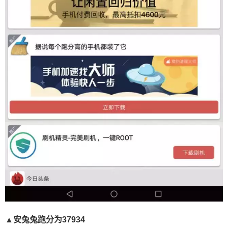
▲安兔兔跑分为37934