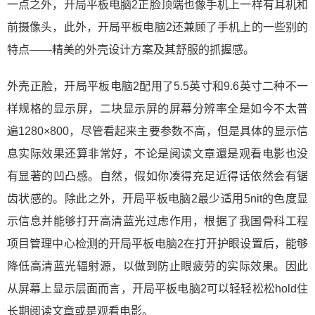
一点之外，开局平板电脑2正脸顶端也像手机上一样有耳机和
前摄像头，此外，开局平板电脑2还兼顾了手机上的一些别的
特点——精美的外壳设计方案及其舒服的抓握感。
外壳正脸，开局平板电脑2配用了5.5英寸和9.6英寸二种不一
样规格的显示屏，二块显示屏的屏幕分辨率全是如今不太普
遍1280×800，尽管看起来主要参数不高，但是具体的显示信
息实际效果还算非常好，不论是阅读文章還是观看电影也没
有显著的凹凸感。自然，假如你凑得充足近得话依然会有锯
齿状感的。除此之外，开局平板电脑2最少适用5nit的色度显
示信息并能够打开高清蓝光过虑作用，根据了我国骨科工程
项目管理中心检测的开局平板电脑2在打开护眼设置后，能够
降低高清蓝光辐射源，以做到防止眼疲劳的实际效果。因此
从屏幕上显示层面而言，开局平板电脑2可以轻轻松松hold住
长期阅读文章或是观看电影。