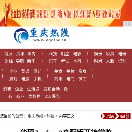
广告
首页
资讯
国内
科技
明星
电影
娱乐
家具
电器
财经
导购
新车
汽车
考试
本科
时尚
人脸
识别
企业
菜谱
烹饪
美食
美妆
瘦身
游戏
电脑
手机
商讯
电商
微店
消费
企业
生活通
发布会场
微
商
商业
大数据
315爆光
您当前的位置 ：
重庆热线
>
科技
> 内容正文