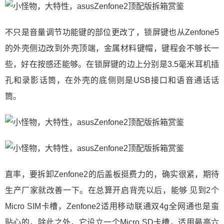
不只是音量调节功能键的部位更改了，锁屏键也从Zenfone5
的外壳侧边改到外壳顶端，金属材料键帽，键程会不够长一
些，好在按感还能够。在锁屏键的边上分别是3.5毫米耳机插
孔和录影话筒，在外壳的底侧则是USB接口和语音通话话
筒。
直率，要拆卸Zenfone2的后盖板挺费力的，确实很紧，期待
生产厂家就改善一下。在总算开启背壳以后，能够 见到2个
Micro SIM卡槽，Zenfone2适用移动联通双4g全网通也是蛮
贴心的，除此之外，它设立一个Micro SD卡槽，适用最高六