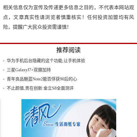
相关信息仅为宣传及传递更多信息之目的，不代表本网站观
点，文章真实性请浏览者慎重核实！任何投资加盟均有风
险，提醒广大民众投资需谨慎！
推荐阅读
华为手机后台隐藏的这个功能,让手机体验
更好
三星GalaxyJ7+双摄加持
青年良品魅蓝Note2能否俘获90后的心
不止颜值,贵在创新:金立S8全面测评
11月安兔兔手机性价比榜单出炉
vivo新旗舰Xplay5s真机曝光屏占比达