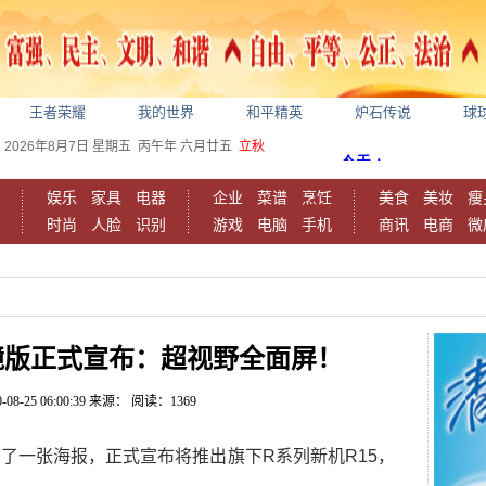
王者荣耀
我的世界
和平精英
炉石传说
球
2026年8月7日
星期五
丙午年 六月廿五
立秋
娱乐
家具
电器
企业
菜谱
烹饪
美食
美妆
瘦
时尚
人脸
识别
游戏
电脑
手机
商讯
电商
微
15梦镜版正式宣布：超视野全面屏！
-08-25 06:00:39
来源：
阅读：1369
布了一张海报，正式宣布将推出旗下R系列新机R15，