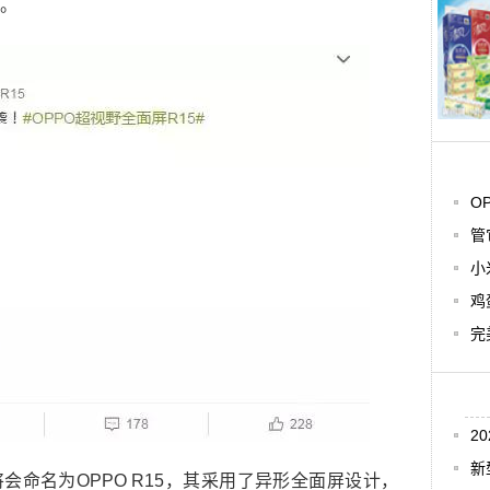
版。
O
管
小
鸡
完
2
新
会命名为OPPO R15，其采用了异形全面屏设计，