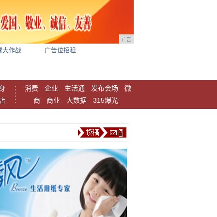
广告
球大作战
广告位招租
身
消费
企业
生活通
发布会场
微
店
商
商业
大数据
315爆光