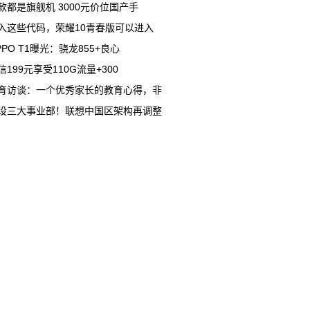
款都是旗舰机 3000元价位国产手
入这些代码，荣耀10青春版可以进入
PPO T1曝光：骁龙855+良心
信199元享受110G流量+300
育访谈：一个优秀家长的教育心得，非
设三大事业部！联想中国区架构再调整