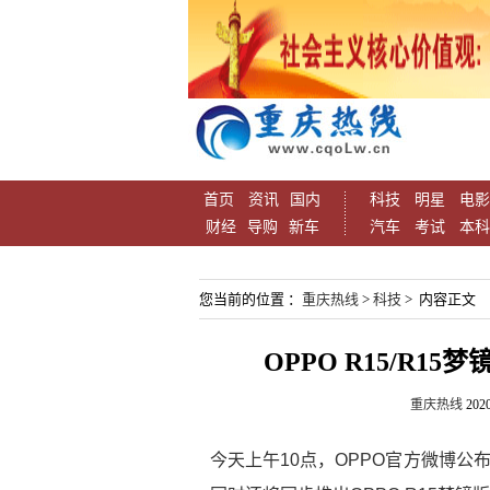
首页
资讯
国内
科技
明星
电影
财经
导购
新车
汽车
考试
本科
您当前的位置 ：
重庆热线
>
科技
> 内容正文
OPPO R15/R
重庆热线
2020
今天上午10点，OPPO官方微博公