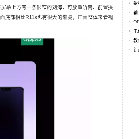
款
在屏幕上方有一条很窄的刘海，可放置听筒、前置摄
输
面底部相比R11s也有很大的缩减，正面整体来看视
O
电
教
新