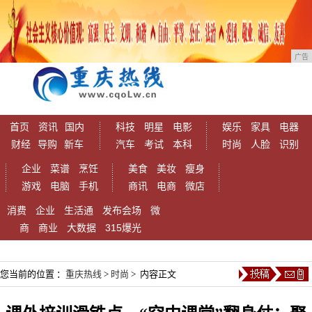
广告
首页
资讯
国内
科技
明星
电影
娱乐
家具
电器
财经
导购
新车
汽车
考试
本科
时尚
人脸
识别
企业
菜谱
烹饪
美食
美妆
瘦身
游戏
电脑
手机
商讯
电商
微店
消费
企业
生活通
发布会场
微
商
商业
大数据
315爆光
您当前的位置 ：
重庆热线
>
时尚
> 内容正文