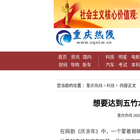
首页
资讯
国内
科技
明星
电影
财经
导购
新车
汽车
考试
本科
您当前的位置 ：
重庆热线
>
科技
> 内容正文
想要达到五竹
重庆热线
2020
在网剧《庆余年》中，一个蒙着眼