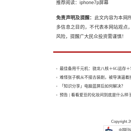
推荐阅读：
iphone7p屏幕
免责声明及提醒：
此文内容为本网
多信息之目的，不代表本网站观点
风险，提醒广大民众投资需谨慎！
最佳备用千元机：骁龙八核＋6G运存＋5
难怪张子枫从不接古装剧，被导演逼着
「知识分享」电脑蓝屏后如何解决？
预告 | 看看爱豆的化妆间到底是什么样
骁龙855plus+12GB+UFS3.0，
顶级配置的小米10，华为、苹果开始担
Copyright.