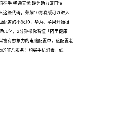
码在手 畅通无忧 瑞为助力厦门“e
入这些代码，荣耀10青春版可以进入
级配置的小米10，华为、苹果开始担
砸81亿，2分钟带你看懂「阿里健康
常富有想象力的电脑配置单，这配置老
ivo的非凡服务！购买手机消毒，线