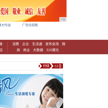
广告
球大作战
广告位招租
身
消费
企业
生活通
发布会场
微
店
商
商业
大数据
315爆光