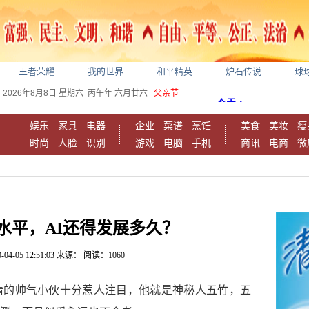
王者荣耀
我的世界
和平精英
炉石传说
球
2026年8月8日
星期六
丙午年 六月廿六
父亲节
娱乐
家具
电器
企业
菜谱
烹饪
美食
美妆
瘦
时尚
人脸
识别
游戏
电脑
手机
商讯
电商
微
水平，AI还得发展多久？
-04-05 12:51:03
来源：
阅读：1060
睛的帅气小伙十分惹人注目，他就是神秘人五竹，五