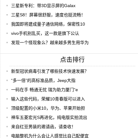
三星新专利：带3D显示屏的Galax
三星S8！屏幕很舒服，速度也挺流畅！
我国即将建成量子通信网络，保密性10
vivo手机别乱买，这一款是旗下公认
发现一个怪现象么？越来越多男生用华为
点击排行
新型冠状病毒引发了哪些技术快速发展？
“多一倍”的高标准品质，Jeep大指
一码在手 畅通无忧 瑞为助力厦门“e
输入这些代码，荣耀10青春版可以进入
顶级配置的小米10，华为、苹果开始担
神车五菱宏光S再进化，纯电版实拍流出
来自红豆男装的邀请函，请查收！
电脑整机为什么会让人感觉比自己配便宜