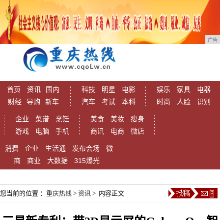
广告
首页
资讯
国内
科技
明星
电影
娱乐
家具
电器
财经
导购
新车
汽车
考试
本科
时尚
人脸
识别
企业
菜谱
烹饪
美食
美妆
瘦身
游戏
电脑
手机
商讯
电商
微店
消费
企业
生活通
发布会场
微
商
商业
大数据
315爆光
您当前的位置 ：
重庆热线
>
资讯
> 内容正文