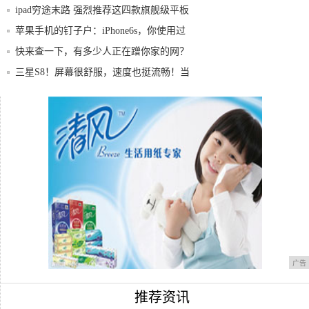
ipad穷途末路 强烈推荐这四款旗舰级平板
苹果手机的钉子户：iPhone6s，你使用过
快来查一下，有多少人正在蹭你家的网？
三星S8！屏幕很舒服，速度也挺流畅！当
个备用
微信发送视频不能超过25M？改个后缀就好
了，
京东现在的便捷和肯定，是因为过去的否定
和嘲笑
广告
推荐资讯